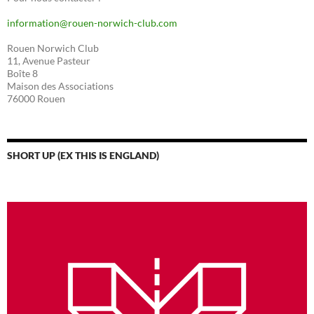
information@rouen-norwich-club.com
Rouen Norwich Club
11, Avenue Pasteur
Boîte 8
Maison des Associations
76000 Rouen
SHORT UP (EX THIS IS ENGLAND)