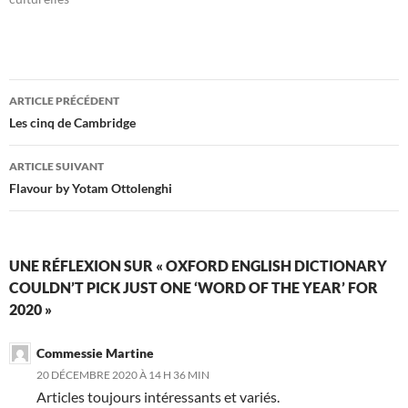
Navigation
ARTICLE PRÉCÉDENT
des
Les cinq de Cambridge
articles
ARTICLE SUIVANT
Flavour by Yotam Ottolenghi
UNE RÉFLEXION SUR « OXFORD ENGLISH DICTIONARY
COULDN’T PICK JUST ONE ‘WORD OF THE YEAR’ FOR
2020 »
Commessie Martine
20 DÉCEMBRE 2020 À 14 H 36 MIN
Articles toujours intéressants et variés.