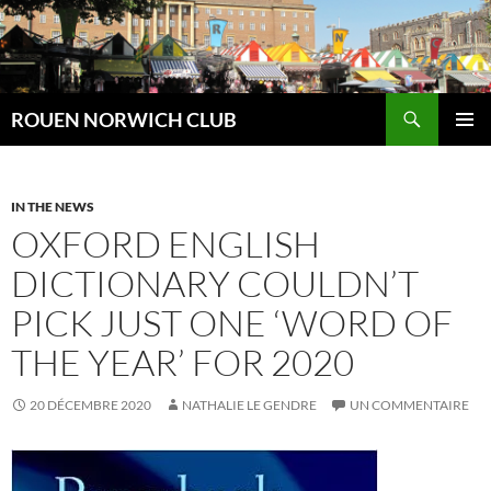
Aller
au
contenu
Recherche
ROUEN NORWICH CLUB
MENU
PRINCI
IN THE NEWS
OXFORD ENGLISH
DICTIONARY COULDN’T
PICK JUST ONE ‘WORD OF
THE YEAR’ FOR 2020
20 DÉCEMBRE 2020
NATHALIE LE GENDRE
UN COMMENTAIRE