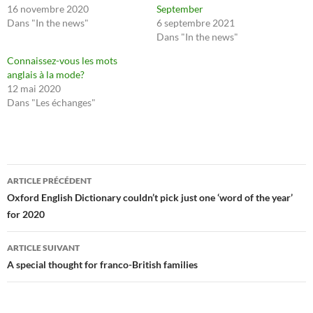
16 novembre 2020
September
Dans "In the news"
6 septembre 2021
Dans "In the news"
Connaissez-vous les mots
anglais à la mode?
12 mai 2020
Dans "Les échanges"
Navigation
ARTICLE PRÉCÉDENT
des
Oxford English Dictionary couldn’t pick just one ‘word of the year’
for 2020
articles
ARTICLE SUIVANT
A special thought for franco-British families