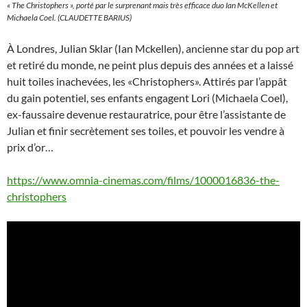
« The Christophers », porté par le surprenant mais très efficace duo Ian McKellen et
Michaela Coel. (CLAUDETTE BARIUS)
À Londres, Julian Sklar (Ian Mckellen), ancienne star du pop art
et retiré du monde, ne peint plus depuis des années et a laissé
huit toiles inachevées, les «Christophers». Attirés par l’appât
du gain potentiel, ses enfants engagent Lori (Michaela Coel),
ex-faussaire devenue restauratrice, pour être l’assistante de
Julian et finir secrètement ses toiles, et pouvoir les vendre à
prix d’or…
https://www.omnia-cinemas.com/films/1000016836-the-
christophers