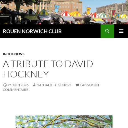
Aller
au
contenu
Recherche
ROUEN NORWICH CLUB
MENU
PRINCI
IN THE NEWS
A TRIBUTE TO DAVID
HOCKNEY
21 JUIN 2026
NATHALIE LE GENDRE
LAISSER UN
COMMENTAIRE