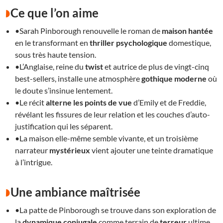
Ce que l’on aime
•Sarah Pinborough renouvelle le roman de
maison hantée
en le transformant en
thriller psychologique
domestique,
sous très haute tension.
•L’Anglaise, reine du
twist
et autrice de plus de vingt-cinq
best-sellers, installe une atmosphère
gothique moderne
où
le doute s’insinue lentement.
•Le récit
alterne les points de vue
d’Emily et de Freddie,
révélant les fissures de leur relation et les couches d’auto-
justification qui les séparent.
•La maison elle-même semble vivante, et un troisième
narrateur
mystérieux
vient ajouter une teinte dramatique
à l’intrigue.
Une ambiance maîtrisée
•La patte de Pinborough se trouve dans son exploration de
la
dynamique conjugale
comme terrain de
terreur
ultime.