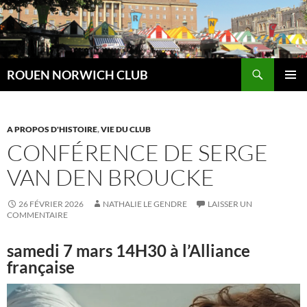
Aller
au
contenu
Recherche
ROUEN NORWICH CLUB
MENU
PRINCI
A PROPOS D'HISTOIRE
,
VIE DU CLUB
CONFÉRENCE DE SERGE
VAN DEN BROUCKE
26 FÉVRIER 2026
NATHALIE LE GENDRE
LAISSER UN
COMMENTAIRE
samedi 7 mars 14H30 à l’Alliance
française