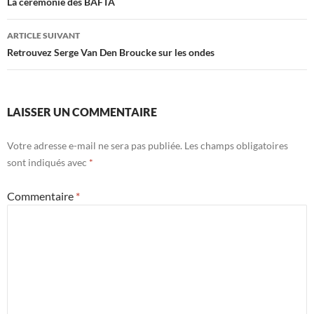
des
La cérémonie des BAFTA
articles
ARTICLE SUIVANT
Retrouvez Serge Van Den Broucke sur les ondes
LAISSER UN COMMENTAIRE
Votre adresse e-mail ne sera pas publiée.
Les champs obligatoires
sont indiqués avec
*
Commentaire
*