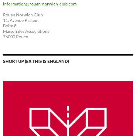
information@rouen-norwich-club.com
Rouen Norwich Club
11, Avenue Pasteur
Boîte 8
Maison des Associations
76000 Rouen
SHORT UP (EX THIS IS ENGLAND)