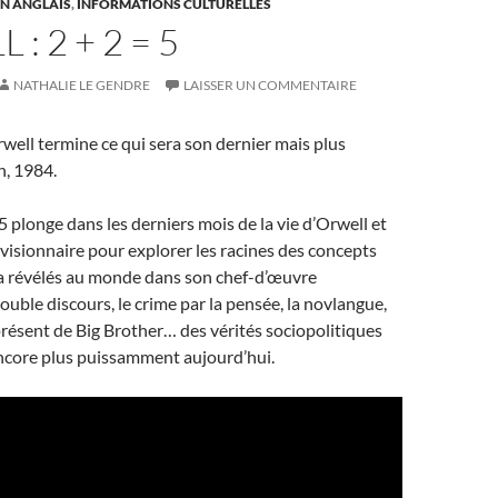
N ANGLAIS
,
INFORMATIONS CULTURELLES
: 2 + 2 = 5
NATHALIE LE GENDRE
LAISSER UN COMMENTAIRE
ell termine ce qui sera son dernier mais plus
, 1984.
longe dans les derniers mois de la vie d’Orwell et
isionnaire pour explorer les racines des concepts
 a révélés au monde dans son chef-d’œuvre
ouble discours, le crime par la pensée, la novlangue,
résent de Big Brother… des vérités sociopolitiques
ncore plus puissamment aujourd’hui.