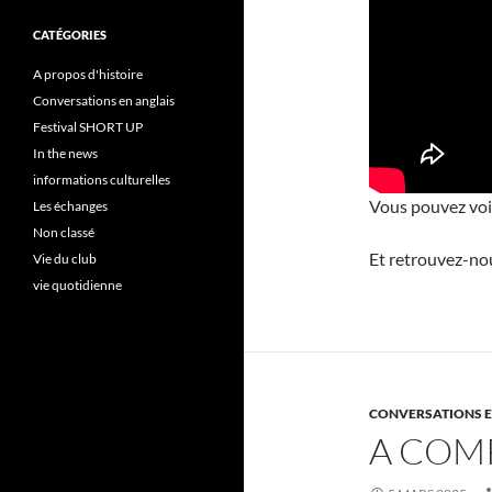
CATÉGORIES
A propos d'histoire
Conversations en anglais
Festival SHORT UP
In the news
informations culturelles
Vous pouvez voir
Les échanges
Non classé
Et retrouvez-nou
Vie du club
vie quotidienne
CONVERSATIONS E
A COM