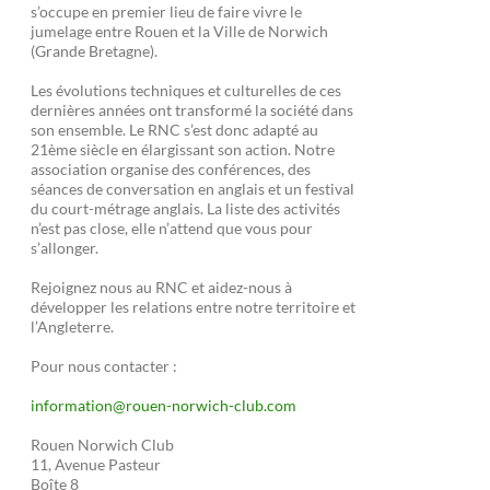
s’occupe en premier lieu de faire vivre le
jumelage entre Rouen et la Ville de Norwich
(Grande Bretagne).
Les évolutions techniques et culturelles de ces
dernières années ont transformé la société dans
son ensemble. Le RNC s’est donc adapté au
21ème siècle en élargissant son action. Notre
association organise des conférences, des
séances de conversation en anglais et un festival
du court-métrage anglais. La liste des activités
n’est pas close, elle n’attend que vous pour
s’allonger.
Rejoignez nous au RNC et aidez-nous à
développer les relations entre notre territoire et
l’Angleterre.
Pour nous contacter :
information@rouen-norwich-club.com
Rouen Norwich Club
11, Avenue Pasteur
Boîte 8