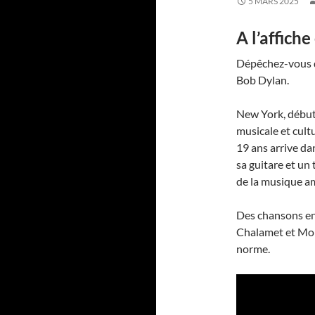
5 MARS 2025
A l’affich
Dépêchez-vous d’
Bob Dylan.
New York, début
musicale et cult
19 ans arrive da
sa guitare et un
de la musique am
Des chansons en
Chalamet et Mon
norme.