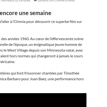
NATHALIE LE GENDRE
LAISSER UN COMMENTAIRE
e encore une semaine
aller à l’Omnia pour découvrir ce superbe film sur
 des années 1960. Au cœur de l’effervescente scène
urelle de l’époque, un énigmatique jeune homme de
ns le West Village depuis son Minnesota natal, avec
 talent hors normes qui changeront à jamais le cours
éricaine.
tières qui font frissonner chantées par Timothée
ica Barbaro pour Joan Baez, une performance hors