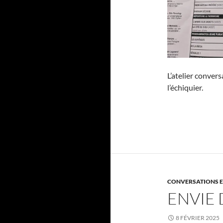
L’atelier convers
l’échiquier.
CONVERSATIONS E
ENVIE 
8 FÉVRIER 2025