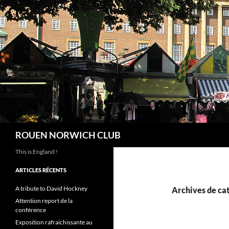
Aller
au
contenu
Recherche
ROUEN NORWICH CLUB
This is England !
ARTICLES RÉCENTS
A tribute to David Hockney
Archives de cat
Attention report de la
conférence
Exposition rafraichissante au