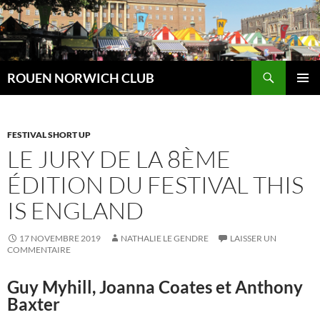
Aller
au
contenu
Recherche
ROUEN NORWICH CLUB
MENU
PRINCI
FESTIVAL SHORT UP
LE JURY DE LA 8ÈME
ÉDITION DU FESTIVAL THIS
IS ENGLAND
17 NOVEMBRE 2019
NATHALIE LE GENDRE
LAISSER UN
COMMENTAIRE
Guy Myhill, Joanna Coates et Anthony
Baxter