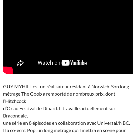
GUY MYHILL est un réalisateur résidant à Norwich. Son long
métrage The Goob a remporté de nombreux prix, dont
l’Hitchcock
d’Or au Festival de Dinard. Il travaille actuellement sur
Bracondale,
une série en 8 épisodes en collaboration avec Universal/NBC.
Il a co-écrit Pop, un long métrage qu’il mettra en scène pour