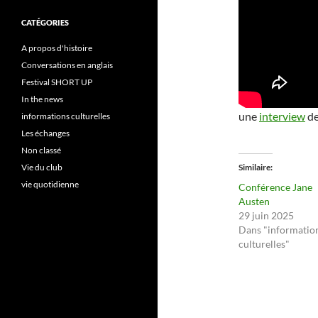
CATÉGORIES
A propos d'histoire
Conversations en anglais
Festival SHORT UP
In the news
une
interview
de
informations culturelles
Les échanges
Non classé
Similaire
Vie du club
vie quotidienne
Conférence Jane
Austen
29 juin 2025
Dans "informatio
culturelles"