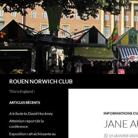
Aller
au
contenu
Recherche
ROUEN NORWICH CLUB
This is England !
ARTICLES RÉCENTS
INFORMATIONS CU
A tribute to David Hockney
JANE A
Attention report de la
conférence
Exposition rafraichissante au
19 JANVIER 2025