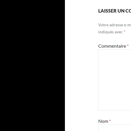
LAISSER UN 
Votre adresse e-ma
indiqués avec
*
Commentaire
*
Nom
*