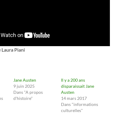
 Laura Piani
Jane Austen
Il y a 200 ans
9 juin 2025
disparaissait Jane
Dans "A propos
Austen
ns
d'histoire"
14 mars 2017
Dans "informations
culturelles"