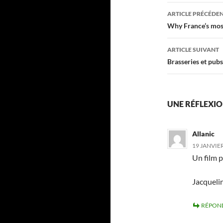
Navigati
ARTICLE PRÉCÉDE
des
Why France’s most
articles
ARTICLE SUIVANT
Brasseries et pubs 
UNE RÉFLEXIO
Allanic
19 JANVIER
Un film p
Jacqueli
RÉPON