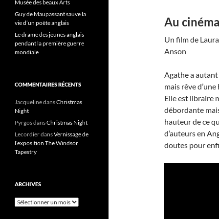
Musée des beaux Arts
Guy de Maupassant sauve la
Au cinéma 
vie d’un poète anglais
Le drame des jeunes anglais
Un film de Laura
pendant la première guerre
Anson
mondiale
Agathe a autant 
COMMENTAIRES RÉCENTS
mais rêve d’une 
Elle est libraire
Jacqueline
dans
Christmas
débordante mais 
Night
hauteur de ce que
Pyrgos
dans
Christmas Night
d’auteurs en Ang
Lecordier
dans
Vernissage de
l’exposition The Windsor
doutes pour enfi
Tapestry
ARCHIVES
Archives