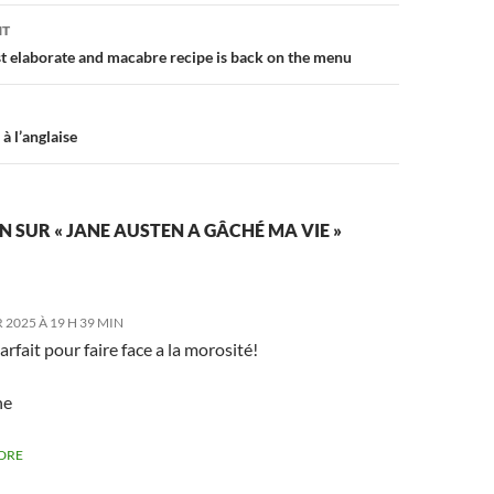
on
NT
 elaborate and macabre recipe is back on the menu
à l’anglaise
N SUR « JANE AUSTEN A GÂCHÉ MA VIE »
 2025 À 19 H 39 MIN
arfait pour faire face a la morosité!
ne
DRE