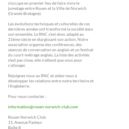
s’occupe en premier lieu de faire vivre le
jumelage entre Rouen et la Ville de Norwich
(Grande Bretagne).
Les évolutions techniques et culturelles de ces
dernières années ont transformé la société dans
son ensemble. Le RNC s’est donc adapté au
21ème siècle en élargissant son action. Notre
association organise des conférences, des
séances de conversation en anglais et un festival
du court-métrage anglais. La liste des activités
n’est pas close, elle n’attend que vous pour
s’allonger.
Rejoignez nous au RNC et aidez-nous à
développer les relations entre notre territoire et
l’Angleterre.
Pour nous contacter :
information@rouen-norwich-club.com
Rouen Norwich Club
11, Avenue Pasteur
Boîte 8