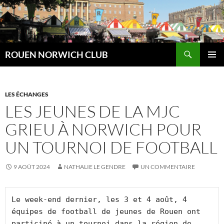
Aller
au
contenu
Recherche
ROUEN NORWICH CLUB
MENU
PRINCI
LES ÉCHANGES
LES JEUNES DE LA MJC
GRIEU À NORWICH POUR
UN TOURNOI DE FOOTBALL
9 AOÛT 2024
NATHALIE LE GENDRE
UN COMMENTAIRE
Le week-end dernier, les 3 et 4 août, 4 
équipes de football de jeunes de Rouen ont 
participé à un tournoi dans la région de 