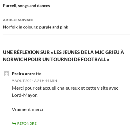
des
Purcell, songs and dances
articles
ARTICLE SUIVANT
Norfolk in colours: purple and pink
UNE RÉFLEXION SUR « LES JEUNES DE LA MJC GRIEU À
NORWICH POUR UN TOURNOI DE FOOTBALL »
Preira anrrette
9 AOÛT 2024 À 21 H 44 MIN
Merci pour cet accueil chaleureux et cette visite avec
Lord-Mayor.
Vraiment merci
RÉPONDRE