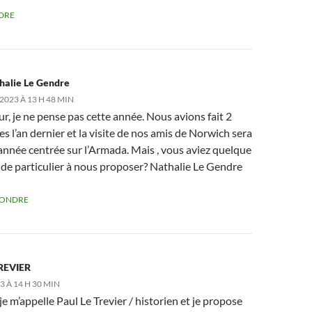
DRE
halie Le Gendre
2023 À 13 H 48 MIN
r, je ne pense pas cette année. Nous avions fait 2
s l’an dernier et la visite de nos amis de Norwich sera
année centrée sur l’Armada. Mais , vous aviez quelque
de particulier à nous proposer? Nathalie Le Gendre
PONDRE
TREVIER
3 À 14 H 30 MIN
je m’appelle Paul Le Trevier / historien et je propose