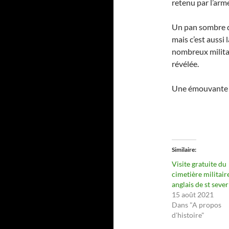
retenu par l’arm
Un pan sombre d
mais c’est aussi 
nombreux militai
révélée.
Une émouvante v
Similaire
Visite gratuite du
cimetière militair
anglais de st sever
15 août 2021
Dans "A propos
d'histoire"