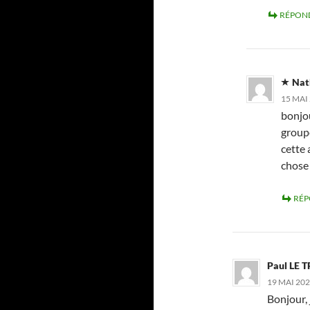
RÉPON
Nat
15 MAI 
bonjou
groupe
cette 
chose 
RÉ
Paul LE 
19 MAI 202
Bonjour, 