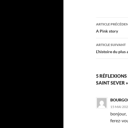
Navigati
ARTICLE PRÉCÉDE
des
A Pink story
articles
ARTICLE SUIVANT
L’histoire du plus
5 RÉFLEXIONS
SAINT SEVER »
BOURGOI
15 MAI 202
bonjour,
ferez-vou