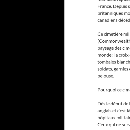
France. Depuis s
britanniques mo
canadiens décéd
Ce cimetière mil
(Commonwealth W
paysage des cime
monde : la croix 
tombales blanche
soldats, garnies 
pelouse.
Pourquoi ce cime
Dès le début de 
anglais et c’est 
hôpitaux militai
Ceux qui ne surv