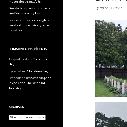
Musée des beaux Arts
Guy de Maupassant sauve la
29 AOÛT 2021
vie d’un poète anglais
Le drame des jeunes anglais
pendant la première guerre
mondiale
COMMENTAIRES RÉCENTS
Jacqueline
dans
Christmas
Night
Pyrgos
dans
Christmas Night
Lecordier
dans
Vernissage de
l’exposition The Windsor
Tapestry
ARCHIVES
Archives