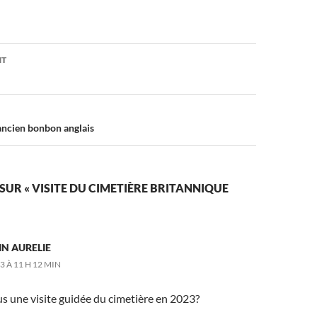
on
NT
 ancien bonbon anglais
 SUR « VISITE DU CIMETIÈRE BRITANNIQUE
N AURELIE
3 À 11 H 12 MIN
s une visite guidée du cimetière en 2023?