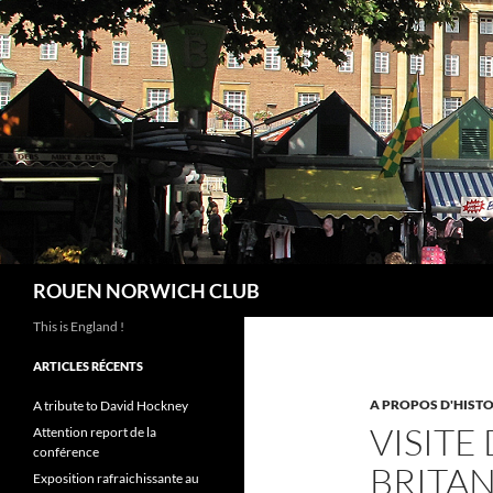
Aller
au
contenu
Recherche
ROUEN NORWICH CLUB
This is England !
ARTICLES RÉCENTS
A PROPOS D'HISTO
A tribute to David Hockney
VISITE
Attention report de la
conférence
BRITAN
Exposition rafraichissante au