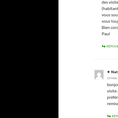
des visit
(habitan
vous sou
vous touj
Bien cor
Paul
RÉPON
Nat
19 MAI 
bonjou
visite
préfér
remis
RÉ