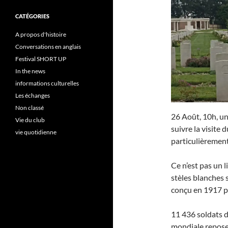
CATÉGORIES
A propos d'histoire
Conversations en anglais
Festival SHORT UP
In the news
informations culturelles
Les échanges
Non classé
26 Août, 10h, un
Vie du club
suivre la visite 
vie quotidienne
particulièrement
Ce n’est pas un 
stèles blanches 
conçu en 1917 pa
11 436 soldats 
mondiale reposen