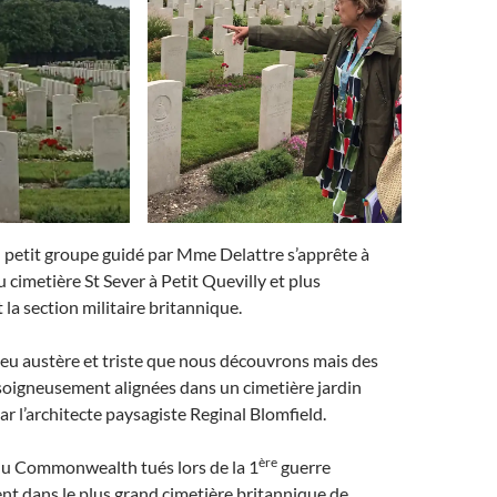
 petit groupe guidé par Mme Delattre s’apprête à
du cimetière St Sever à Petit Quevilly et plus
 la section militaire britannique.
lieu austère et triste que nous découvrons mais des
soigneusement alignées dans un cimetière jardin
r l’architecte paysagiste Reginal Blomfield.
ère
du Commonwealth tués lors de la 1
guerre
t dans le plus grand cimetière britannique de