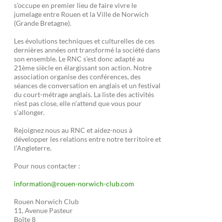
s’occupe en premier lieu de faire vivre le
jumelage entre Rouen et la Ville de Norwich
(Grande Bretagne).
Les évolutions techniques et culturelles de ces
dernières années ont transformé la société dans
son ensemble. Le RNC s’est donc adapté au
21ème siècle en élargissant son action. Notre
association organise des conférences, des
séances de conversation en anglais et un festival
du court-métrage anglais. La liste des activités
n’est pas close, elle n’attend que vous pour
s’allonger.
Rejoignez nous au RNC et aidez-nous à
développer les relations entre notre territoire et
l’Angleterre.
Pour nous contacter :
information@rouen-norwich-club.com
Rouen Norwich Club
11, Avenue Pasteur
Boîte 8