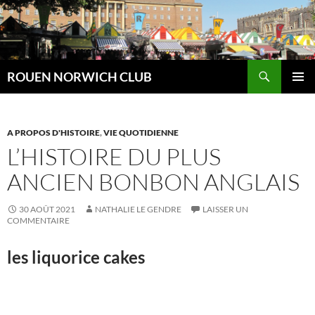
Aller
au
contenu
Recherche
ROUEN NORWICH CLUB
MENU
PRINCI
A PROPOS D'HISTOIRE
,
VIE QUOTIDIENNE
L’HISTOIRE DU PLUS
ANCIEN BONBON ANGLAIS
30 AOÛT 2021
NATHALIE LE GENDRE
LAISSER UN
COMMENTAIRE
les liquorice cakes