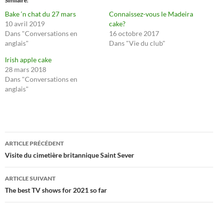
Similaire
Bake ‘n chat du 27 mars
Connaissez-vous le Madeira
10 avril 2019
cake?
Dans "Conversations en
16 octobre 2017
anglais"
Dans "Vie du club"
Irish apple cake
28 mars 2018
Dans "Conversations en
anglais"
Navigation
ARTICLE PRÉCÉDENT
des
Visite du cimetière britannique Saint Sever
articles
ARTICLE SUIVANT
The best TV shows for 2021 so far