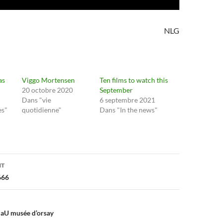
NLG
as
Viggo Mortensen
Ten films to watch this
20 octobre 2020
September
Dans "vie
6 septembre 2021
es"
quotidienne"
Dans "In the news"
on
NT
666
 aU musée d’orsay