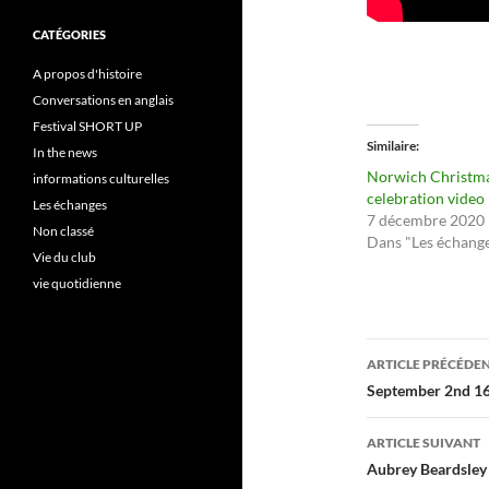
CATÉGORIES
A propos d'histoire
Conversations en anglais
Festival SHORT UP
Similaire
In the news
Norwich Christm
informations culturelles
celebration video
Les échanges
7 décembre 2020
Non classé
Dans "Les échang
Vie du club
vie quotidienne
Navigati
ARTICLE PRÉCÉDE
des
September 2nd 1
articles
ARTICLE SUIVANT
Aubrey Beardsley