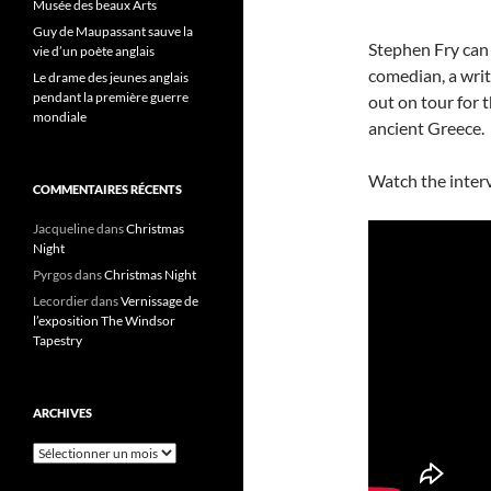
Musée des beaux Arts
Guy de Maupassant sauve la
Stephen Fry can 
vie d’un poète anglais
comedian, a wri
Le drame des jeunes anglais
pendant la première guerre
out on tour for 
mondiale
ancient Greece.
Watch the inter
COMMENTAIRES RÉCENTS
Jacqueline
dans
Christmas
Night
Pyrgos
dans
Christmas Night
Lecordier
dans
Vernissage de
l’exposition The Windsor
Tapestry
ARCHIVES
Archives