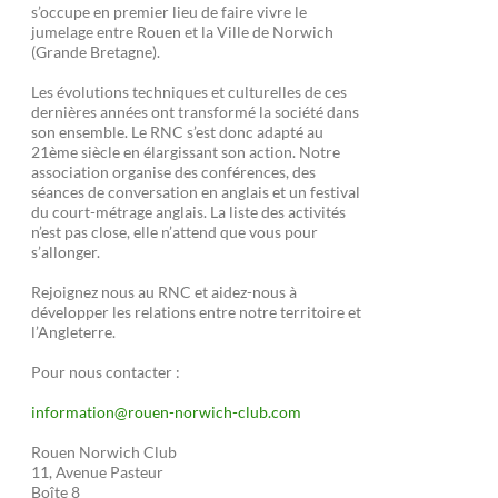
s’occupe en premier lieu de faire vivre le
jumelage entre Rouen et la Ville de Norwich
(Grande Bretagne).
Les évolutions techniques et culturelles de ces
dernières années ont transformé la société dans
son ensemble. Le RNC s’est donc adapté au
21ème siècle en élargissant son action. Notre
association organise des conférences, des
séances de conversation en anglais et un festival
du court-métrage anglais. La liste des activités
n’est pas close, elle n’attend que vous pour
s’allonger.
Rejoignez nous au RNC et aidez-nous à
développer les relations entre notre territoire et
l’Angleterre.
Pour nous contacter :
information@rouen-norwich-club.com
Rouen Norwich Club
11, Avenue Pasteur
Boîte 8