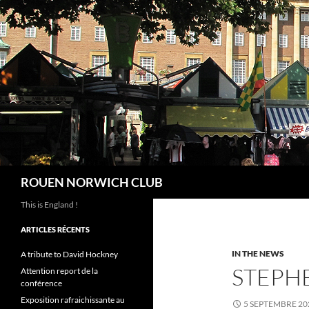
Aller
au
contenu
Recherche
ROUEN NORWICH CLUB
This is England !
ARTICLES RÉCENTS
IN THE NEWS
A tribute to David Hockney
STEPHE
Attention report de la
conférence
Exposition rafraichissante au
5 SEPTEMBRE 20