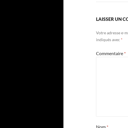
LAISSER UN 
Votre adresse e-ma
indiqués avec
*
Commentaire
*
Nom
*