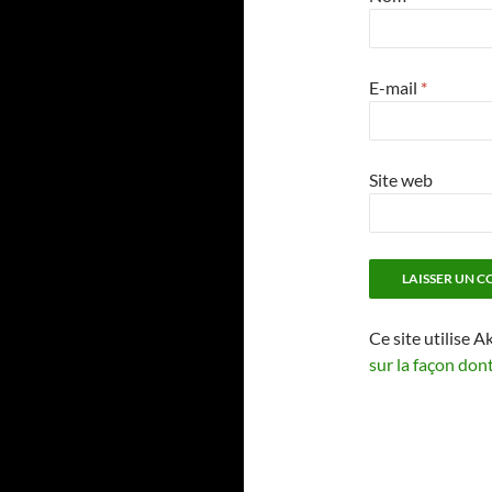
E-mail
*
Site web
Ce site utilise A
sur la façon don