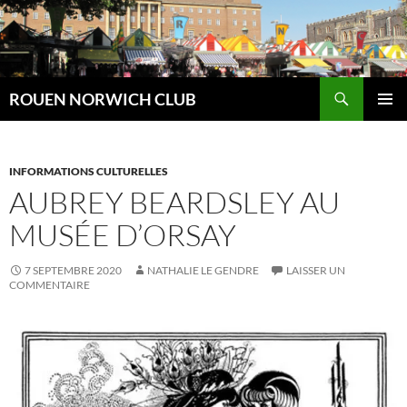
Aller
au
contenu
Recherche
ROUEN NORWICH CLUB
MENU
PRINCI
INFORMATIONS CULTURELLES
AUBREY BEARDSLEY AU
MUSÉE D’ORSAY
7 SEPTEMBRE 2020
NATHALIE LE GENDRE
LAISSER UN
COMMENTAIRE