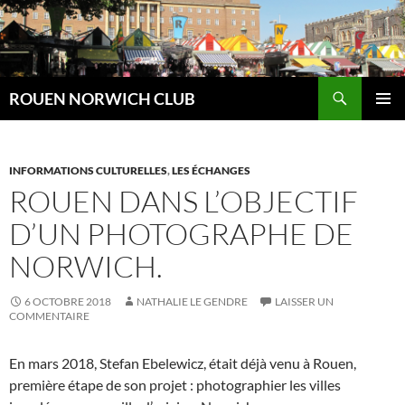
Aller
au
contenu
Recherche
ROUEN NORWICH CLUB
MENU
PRINCI
INFORMATIONS CULTURELLES
,
LES ÉCHANGES
ROUEN DANS L’OBJECTIF
D’UN PHOTOGRAPHE DE
NORWICH.
6 OCTOBRE 2018
NATHALIE LE GENDRE
LAISSER UN
COMMENTAIRE
En mars 2018, Stefan Ebelewicz, était déjà venu à Rouen,
première étape de son projet : photographier les villes