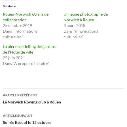
Similaire
Rouen-Norwich 60 ans de
Un jeune photographe de
collaboration
Norwich à Rouen
25 octobre 2019
3 mars 2018
Dans "informations
Dans "informations
culturelles"
culturelles"
La pierre de Jelling des jardins
de l’Hotel de ville
25 juin 2021
Dans "A propos d'histoire"
Navigation
ARTICLE PRÉCÉDENT
des
Le Norwich Rowing club à Rouen
articles
ARTICLE SUIVANT
Soirée Best of le 12 octobre