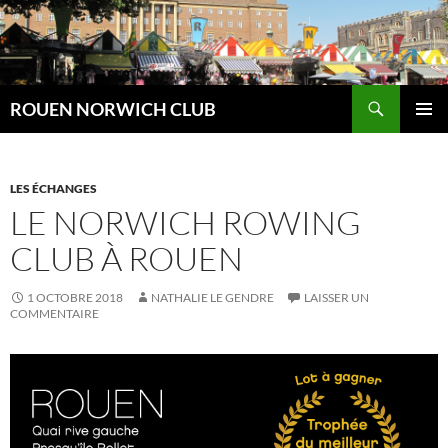
Aller
au
contenu
Recherche
ROUEN NORWICH CLUB
MENU
PRINCI
LES ÉCHANGES
LE NORWICH ROWING
CLUB À ROUEN
1 OCTOBRE 2018
NATHALIE LE GENDRE
LAISSER UN
COMMENTAIRE