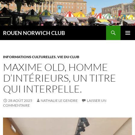
Aller
au
contenu
Recherche
ROUEN NORWICH CLUB
MENU
PRINCI
INFORMATIONS CULTURELLES
,
VIE DU CLUB
MAXIME OLD, HOMME
D’INTÉRIEURS, UN TITRE
QUI INTERPELLE.
28 AOÛT 2025
NATHALIE LE GENDRE
LAISSER UN
COMMENTAIRE