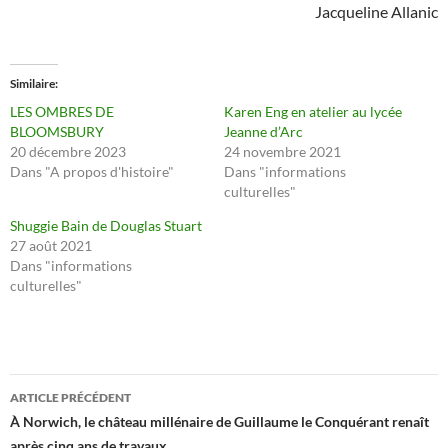
Jacqueline Allanic
Similaire
LES OMBRES DE
Karen Eng en atelier au lycée
BLOOMSBURY
Jeanne d’Arc
20 décembre 2023
24 novembre 2021
Dans "A propos d'histoire"
Dans "informations
culturelles"
Shuggie Bain de Douglas Stuart
27 août 2021
Dans "informations
culturelles"
Navigation
ARTICLE PRÉCÉDENT
des
À Norwich, le château millénaire de Guillaume le Conquérant renaît
après cinq ans de travaux