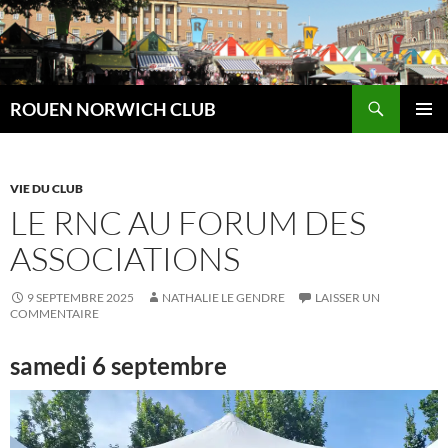
Aller
au
contenu
Recherche
ROUEN NORWICH CLUB
MENU
PRINCI
VIE DU CLUB
LE RNC AU FORUM DES
ASSOCIATIONS
9 SEPTEMBRE 2025
NATHALIE LE GENDRE
LAISSER UN
COMMENTAIRE
samedi 6 septembre