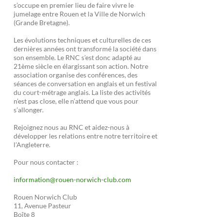
s’occupe en premier lieu de faire vivre le
jumelage entre Rouen et la Ville de Norwich
(Grande Bretagne).
Les évolutions techniques et culturelles de ces
dernières années ont transformé la société dans
son ensemble. Le RNC s’est donc adapté au
21ème siècle en élargissant son action. Notre
association organise des conférences, des
séances de conversation en anglais et un festival
du court-métrage anglais. La liste des activités
n’est pas close, elle n’attend que vous pour
s’allonger.
Rejoignez nous au RNC et aidez-nous à
développer les relations entre notre territoire et
l’Angleterre.
Pour nous contacter :
information@rouen-norwich-club.com
Rouen Norwich Club
11, Avenue Pasteur
Boîte 8