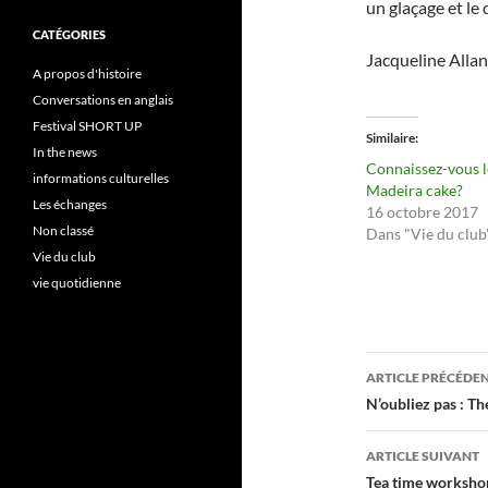
un glaçage et le
CATÉGORIES
Jacqueline Allan
A propos d'histoire
Conversations en anglais
Festival SHORT UP
Similaire
In the news
Connaissez-vous l
informations culturelles
Madeira cake?
Les échanges
16 octobre 2017
Non classé
Dans "Vie du club
Vie du club
vie quotidienne
Navigati
ARTICLE PRÉCÉDE
des
N’oubliez pas : T
articles
ARTICLE SUIVANT
Tea time worksho