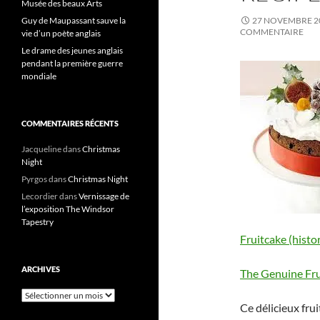
Musée des beaux Arts
Guy de Maupassant sauve la
27 NOVEMBRE 2
COMMENTAIRE
vie d’un poète anglais
Le drame des jeunes anglais
pendant la première guerre
mondiale
COMMENTAIRES RÉCENTS
Jacqueline
dans
Christmas
Night
Pyrgos
dans
Christmas Night
Lecordier
dans
Vernissage de
l’exposition The Windsor
Tapestry
Fruitcake (histo
ARCHIVES
The Genuine Fru
Archives
Ce délicieux frui