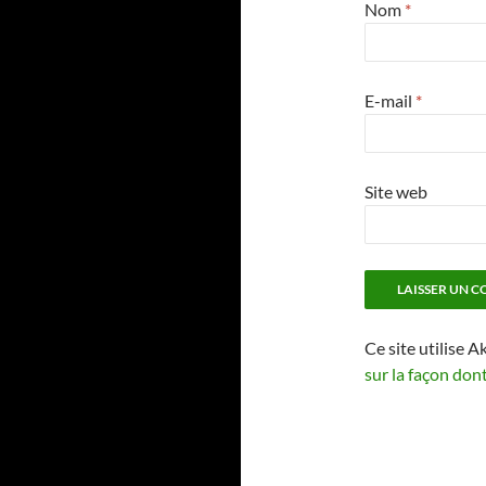
Nom
*
E-mail
*
Site web
Ce site utilise A
sur la façon don