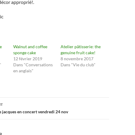
 décor approprié!.
ic
e
Walnut and coffee
Atelier pâtisserie: the
sponge cake
genuine fruit cake!
12 février 2019
8 novembre 2017
"
Dans "Conversations
Dans "Vie du club"
en anglais"
on
NT
he jacques en concert vendredi 24 nov
p