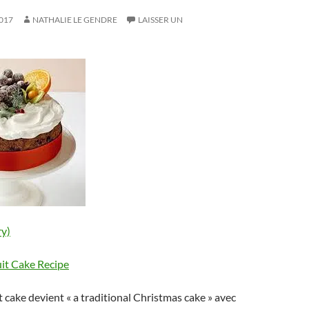
017
NATHALIE LE GENDRE
LAISSER UN
ry)
it Cake Recipe
t cake devient « a traditional Christmas cake » avec