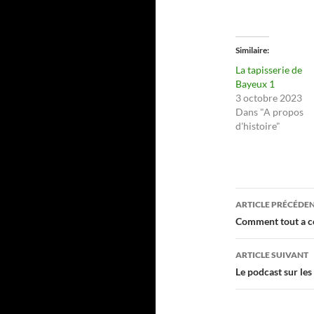
Similaire
La tapisserie de
Bayeux 1
3 octobre 2023
Dans "A propos
d'histoire"
Navigati
ARTICLE PRÉCÉDE
des
Comment tout a 
articles
ARTICLE SUIVANT
Le podcast sur les