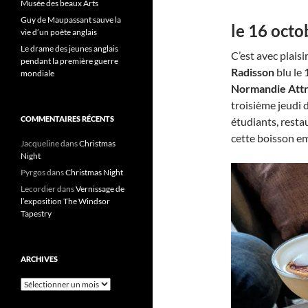
Musée des beaux Arts
Guy de Maupassant sauve la
le 16 octo
vie d’un poète anglais
Le drame des jeunes anglais
C’est avec plais
pendant la première guerre
Radisson
blu le 
mondiale
Normandie Attr
troisième jeudi 
COMMENTAIRES RÉCENTS
étudiants, rest
cette boisson e
Jacqueline
dans
Christmas
Night
Pyrgos
dans
Christmas Night
Lecordier
dans
Vernissage de
l’exposition The Windsor
Tapestry
ARCHIVES
Archives