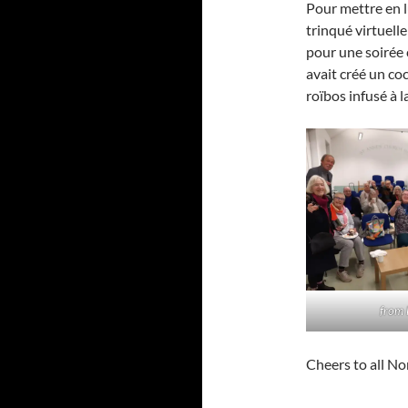
Pour mettre en 
trinqué virtuell
pour une soirée 
avait créé un co
roïbos infusé à l
from
Cheers to all N