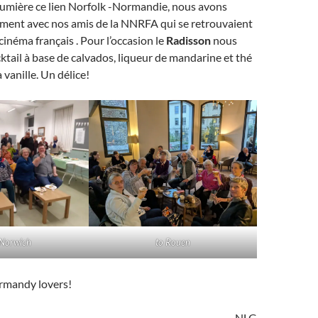
lumière ce lien Norfolk -Normandie, nous avons
ement avec nos amis de la NNRFA qui se retrouvaient
cinéma français . Pour l’occasion le
Radisson
nous
cktail à base de calvados, liqueur de mandarine et thé
a vanille. Un délice!
 Norwich
to Rouen
ormandy lovers!
NLG