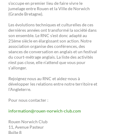
s’occupe en premier lieu de faire vivre le
jumelage entre Rouen et la Ville de Norwich
(Grande Bretagne).
Les évolutions techniques et culturelles de ces
dernières années ont transformé la société dans
son ensemble. Le RNC s’est donc adapté au
21ème siècle en élargissant son action. Notre
association organise des conférences, des
séances de conversation en anglais et un festival
du court-métrage anglais. La liste des activités
n’est pas close, elle n’attend que vous pour
s’allonger.
Rejoignez nous au RNC et aidez-nous à
développer les relations entre notre territoire et
l’Angleterre.
Pour nous contacter :
information@rouen-norwich-club.com
Rouen Norwich Club
11, Avenue Pasteur
Boîte 8