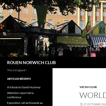
Aller
au
contenu
Recherche
ROUEN NORWICH CLUB
This is England !
ARTICLES RÉCENTS
VIE DU CLUB
A tribute to David Hockney
WORLD
Attention report de la
conférence
Exposition rafraichissante au
27 OCTOBRE 20