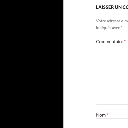
LAISSER UN 
Votre adresse e-ma
indiqués avec
*
Commentaire
*
Nom
*