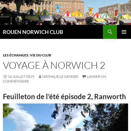
Aller
au
contenu
Recherche
ROUEN NORWICH CLUB
MENU
PRINCI
LES ÉCHANGES
,
VIE DU CLUB
VOYAGE À NORWICH 2
16 JUILLET 2019
NATHALIE LE GENDRE
LAISSER UN
COMMENTAIRE
Feuilleton de l’été épisode 2, Ranworth