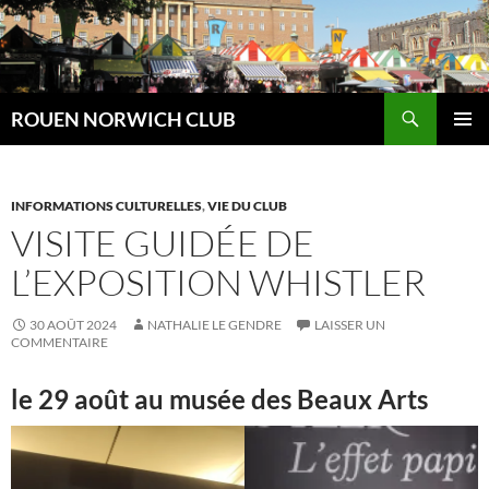
Aller
au
contenu
Recherche
ROUEN NORWICH CLUB
MENU
PRINCI
INFORMATIONS CULTURELLES
,
VIE DU CLUB
VISITE GUIDÉE DE
L’EXPOSITION WHISTLER
30 AOÛT 2024
NATHALIE LE GENDRE
LAISSER UN
COMMENTAIRE
le 29 août au musée des Beaux Arts