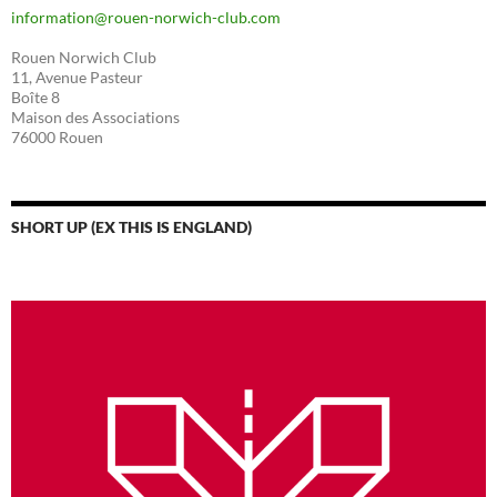
information@rouen-norwich-club.com
Rouen Norwich Club
11, Avenue Pasteur
Boîte 8
Maison des Associations
76000 Rouen
SHORT UP (EX THIS IS ENGLAND)