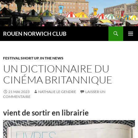
Aller
au
contenu
Recherche
ROUEN NORWICH CLUB
MENU
PRINCI
FESTIVAL SHORT UP
,
IN THE NEWS
UN DICTIONNAIRE DU
CINÉMA BRITANNIQUE
21 MAI 2023
NATHALIE LE GENDRE
LAISSER UN
COMMENTAIRE
vient de sortir en librairie