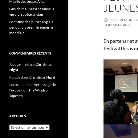
Musée des beaux Arts
JEUNE
Guy de Maupassant sauve la
vie d’un poète anglais
11 NOVEMBRE 2
Le drame des jeunes anglais
COMMENTAIRE
pendant la première guerre
mondiale
En partenariat 
festival this is 
COMMENTAIRES RÉCENTS
Jacqueline
dans
Christmas
Night
Pyrgos
dans
Christmas Night
Lecordier
dans
Vernissage de
l’exposition The Windsor
Tapestry
ARCHIVES
Archives