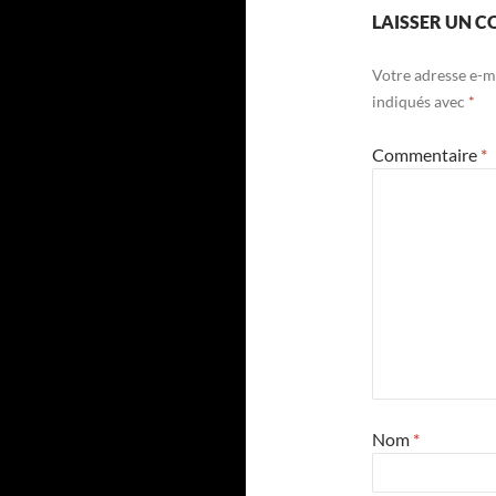
LAISSER UN 
Votre adresse e-ma
indiqués avec
*
Commentaire
*
Nom
*