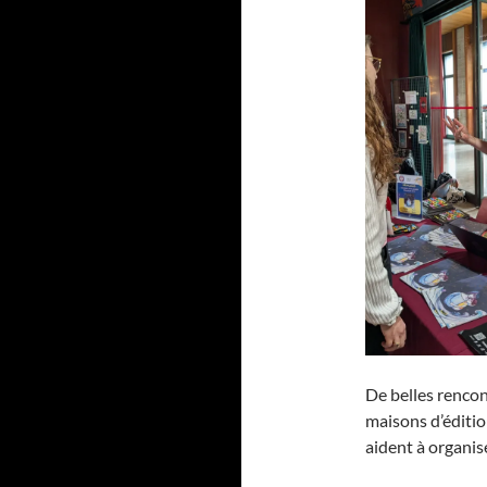
De belles rencont
maisons d’éditio
aident à organis