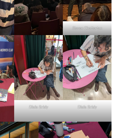
Steven Chatterton
Diala Brisly
Diala Brisly