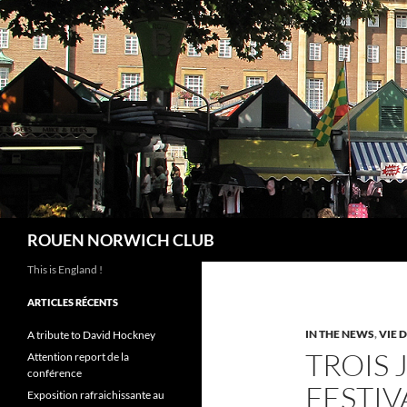
Aller
au
contenu
Recherche
ROUEN NORWICH CLUB
This is England !
ARTICLES RÉCENTS
IN THE NEWS
,
VIE 
A tribute to David Hockney
TROIS 
Attention report de la
conférence
FESTIV
Exposition rafraichissante au