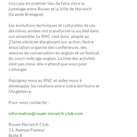
s’occupe en premier lieu de faire vivre le
jumelage entre Rouen et la Ville de Norwich
(Grande Bretagne).
Les évolutions techniques et culturelles de ces
dernières années ont transformé la société dans
son ensemble. Le RNC s’est donc adapté au
21ème siècle en élargissant son action. Notre
association organise des conférences, des
séances de conversation en anglais et un festival
du court-métrage anglais. La liste des activités
n’est pas close, elle n’attend que vous pour
s’allonger.
Rejoignez nous au RNC et aidez-nous à
développer les relations entre notre territoire et
l’Angleterre.
Pour nous contacter :
information@rouen-norwich-club.com
Rouen Norwich Club
11, Avenue Pasteur
Boîte 8