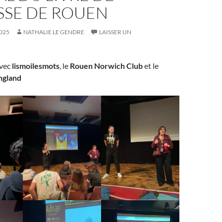
SSE DE ROUEN
025
NATHALIE LE GENDRE
LAISSER UN
avec
lismoilesmots
, le
Rouen Norwich Club
et le
england