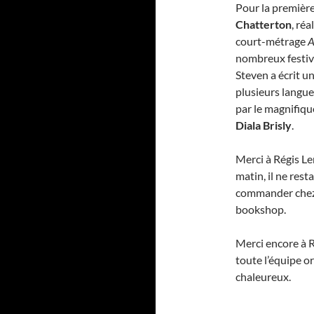
Pour la première
Chatterton
, ré
court-métrage
A
nombreux festiva
Steven a écrit u
plusieurs langue
par le magnifique
Diala Brisly
.
Merci à Régis Le
matin, il ne res
commander chez v
bookshop.
Merci encore à 
toute l’équipe o
chaleureux.