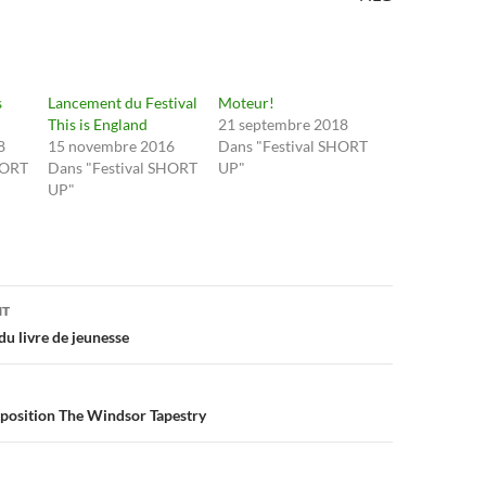
s
Lancement du Festival
Moteur!
This is England
21 septembre 2018
8
15 novembre 2016
Dans "Festival SHORT
HORT
Dans "Festival SHORT
UP"
UP"
on
NT
du livre de jeunesse
exposition The Windsor Tapestry