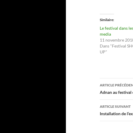
Similaire
Le festival dans le
media
11 novembre 201
Dans "Festival S
UP"
Navigati
ARTICLE PRÉCÉDE
des
Adnan au festival 
articles
ARTICLE SUIVANT
Installation de l’