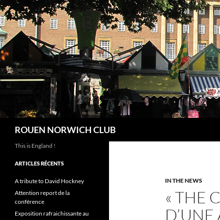
Aller
au
contenu
Recherche
ROUEN NORWICH CLUB
This is England !
ARTICLES RÉCENTS
IN THE NEWS
A tribute to David Hockney
« THE 
Attention report de la
conférence
D’UNE
Exposition rafraichissante au