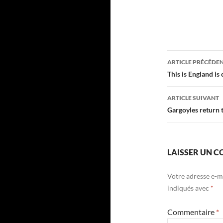
Navigati
ARTICLE PRÉCÉDE
des
This is England is
articles
ARTICLE SUIVANT
Gargoyles return 
LAISSER UN 
Votre adresse e-ma
indiqués avec
*
Commentaire
*