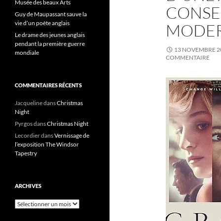
Musée des beaux Arts
CONSE
Guy de Maupassant sauve la
vie d’un poète anglais
MODER
Le drame des jeunes anglais
pendant la première guerre
13 NOVEMBRE 2
mondiale
COMMENTAIRE
COMMENTAIRES RÉCENTS
Jacqueline
dans
Christmas
Night
Pyrgos
dans
Christmas Night
Lecordier
dans
Vernissage de
l’exposition The Windsor
Tapestry
ARCHIVES
Archives