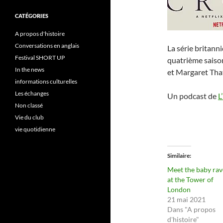
CATÉGORIES
A propos d'histoire
Conversations en anglais
La série britann
Festival SHORT UP
quatrième saison
In the news
et Margaret Tha
informations culturelles
Les échanges
Un podcast de
L
Non classé
Vie du club
vie quotidienne
Similaire
Meet the baby ra
at the Tower of
London
21 mai 2021
Dans "A propos
d'histoire"