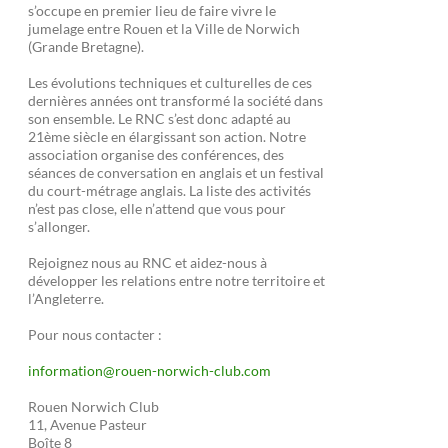
s’occupe en premier lieu de faire vivre le
jumelage entre Rouen et la Ville de Norwich
(Grande Bretagne).
Les évolutions techniques et culturelles de ces
dernières années ont transformé la société dans
son ensemble. Le RNC s’est donc adapté au
21ème siècle en élargissant son action. Notre
association organise des conférences, des
séances de conversation en anglais et un festival
du court-métrage anglais. La liste des activités
n’est pas close, elle n’attend que vous pour
s’allonger.
Rejoignez nous au RNC et aidez-nous à
développer les relations entre notre territoire et
l’Angleterre.
Pour nous contacter :
information@rouen-norwich-club.com
Rouen Norwich Club
11, Avenue Pasteur
Boîte 8