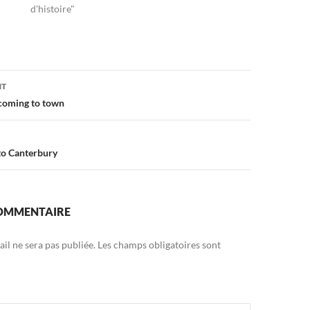
d'histoire"
on
NT
 coming to town
to Canterbury
COMMENTAIRE
il ne sera pas publiée.
Les champs obligatoires sont