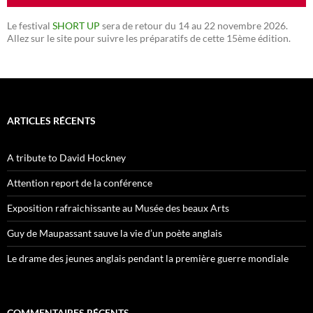
Le festival
SHORT UP
sera de retour du 14 au 22 novembre 2026.
Allez sur le site pour suivre les préparatifs de cette 15ème édition.
ARTICLES RÉCENTS
A tribute to David Hockney
Attention report de la conférence
Exposition rafraichissante au Musée des beaux Arts
Guy de Maupassant sauve la vie d’un poète anglais
Le drame des jeunes anglais pendant la première guerre mondiale
COMMENTAIRES RÉCENTS