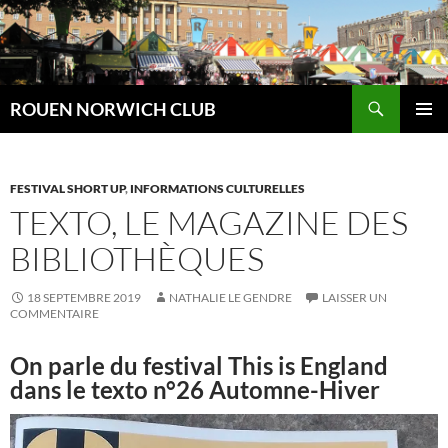
Aller
au
contenu
Recherche
ROUEN NORWICH CLUB
MENU
PRINCI
FESTIVAL SHORT UP
,
INFORMATIONS CULTURELLES
TEXTO, LE MAGAZINE DES
BIBLIOTHÈQUES
18 SEPTEMBRE 2019
NATHALIE LE GENDRE
LAISSER UN
COMMENTAIRE
On parle du festival This is England
dans le texto n°26 Automne-Hiver