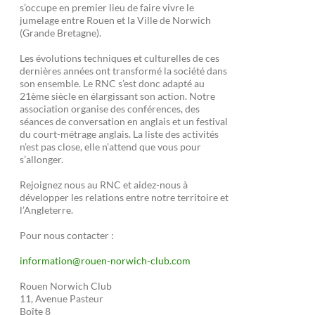
s’occupe en premier lieu de faire vivre le
jumelage entre Rouen et la Ville de Norwich
(Grande Bretagne).
Les évolutions techniques et culturelles de ces
dernières années ont transformé la société dans
son ensemble. Le RNC s’est donc adapté au
21ème siècle en élargissant son action. Notre
association organise des conférences, des
séances de conversation en anglais et un festival
du court-métrage anglais. La liste des activités
n’est pas close, elle n’attend que vous pour
s’allonger.
Rejoignez nous au RNC et aidez-nous à
développer les relations entre notre territoire et
l’Angleterre.
Pour nous contacter :
information@rouen-norwich-club.com
Rouen Norwich Club
11, Avenue Pasteur
Boîte 8