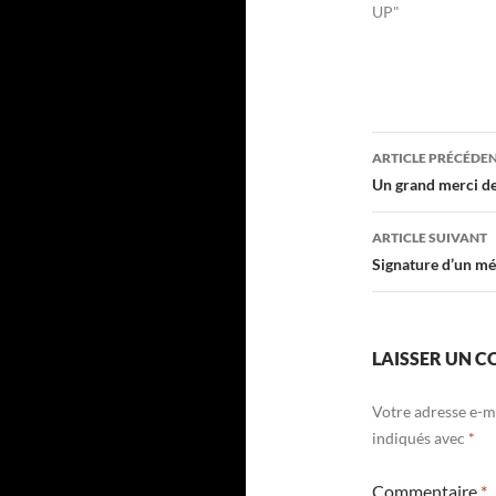
UP"
Navigati
ARTICLE PRÉCÉDE
des
Un grand merci de
articles
ARTICLE SUIVANT
Signature d’un 
LAISSER UN 
Votre adresse e-ma
indiqués avec
*
Commentaire
*