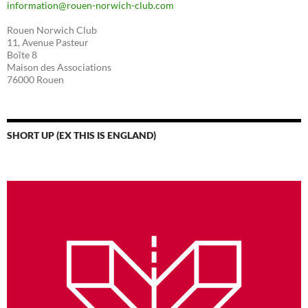
information@rouen-norwich-club.com
Rouen Norwich Club
11, Avenue Pasteur
Boîte 8
Maison des Associations
76000 Rouen
SHORT UP (EX THIS IS ENGLAND)