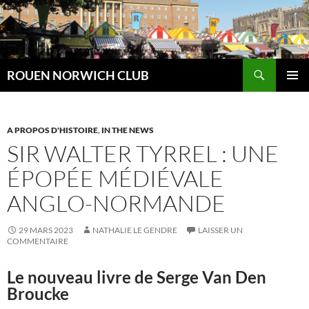
Aller
au
contenu
Recherche
ROUEN NORWICH CLUB
MENU
PRINCI
A PROPOS D'HISTOIRE
,
IN THE NEWS
SIR WALTER TYRREL : UNE
ÉPOPÉE MÉDIÉVALE
ANGLO-NORMANDE
29 MARS 2023
NATHALIE LE GENDRE
LAISSER UN
COMMENTAIRE
Le nouveau livre de Serge Van Den
Broucke