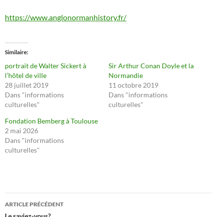
https://www.anglonormanhistory.fr/
Similaire
portrait de Walter Sickert à
Sir Arthur Conan Doyle et la
l’hôtel de ville
Normandie
28 juillet 2019
11 octobre 2019
Dans "informations
Dans "informations
culturelles"
culturelles"
Fondation Bemberg à Toulouse
2 mai 2026
Dans "informations
culturelles"
Navigation
ARTICLE PRÉCÉDENT
Le saviez-vous?