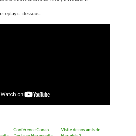
e replay ci-dessous:
Conférence Conan
Visite de nos amis de
andie
Doyle en Normandie
Norwich 2