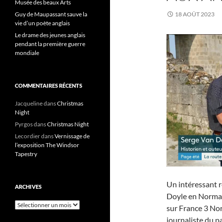
Musée des beaux Arts
Guy de Maupassant sauve la
18 AOÛT 2023
vie d’un poète anglais
Le drame des jeunes anglais
pendant la première guerre
mondiale
COMMENTAIRES RÉCENTS
Jacqueline
dans
Christmas
Night
Pyrgos
dans
Christmas Night
Lecordier
dans
Vernissage de
l’exposition The Windsor
Tapestry
Un intéressant 
ARCHIVES
Doyle en Normand
Archives
sur France 3 Nor
journaliste du 