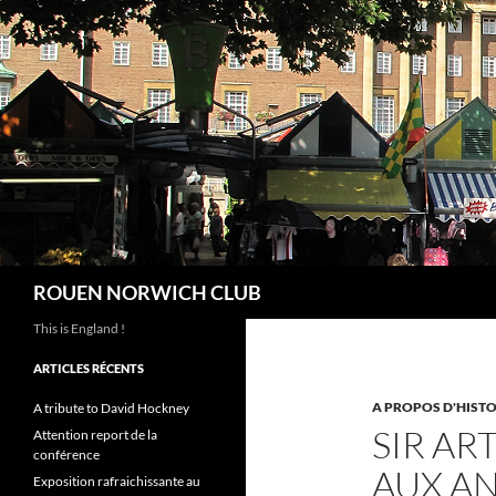
Aller
au
contenu
Recherche
ROUEN NORWICH CLUB
This is England !
ARTICLES RÉCENTS
A PROPOS D'HISTO
A tribute to David Hockney
SIR A
Attention report de la
conférence
AUX A
Exposition rafraichissante au