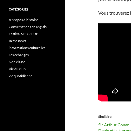
CATÉGORIES
Vous trouverez l
A propos d'histoire
Conversations en anglais
Festival SHORT UP
In the news
informations culturelles
Les échanges
Non classé
Vie du club
vie quotidienne
Similaire
Sir Arthur Conan
Doyle et la Norm