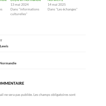
13 mai 2024
14 mai 2025
ns
Dans "informations
Dans "Les échanges"
culturelles"
on
NT
 Lewis
 Normandie
COMMENTAIRE
il ne sera pas publiée.
Les champs obligatoires sont