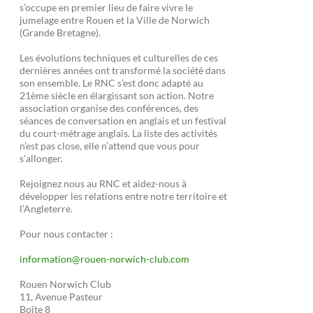
s’occupe en premier lieu de faire vivre le
jumelage entre Rouen et la Ville de Norwich
(Grande Bretagne).
Les évolutions techniques et culturelles de ces
dernières années ont transformé la société dans
son ensemble. Le RNC s’est donc adapté au
21ème siècle en élargissant son action. Notre
association organise des conférences, des
séances de conversation en anglais et un festival
du court-métrage anglais. La liste des activités
n’est pas close, elle n’attend que vous pour
s’allonger.
Rejoignez nous au RNC et aidez-nous à
développer les relations entre notre territoire et
l’Angleterre.
Pour nous contacter :
information@rouen-norwich-club.com
Rouen Norwich Club
11, Avenue Pasteur
Boîte 8