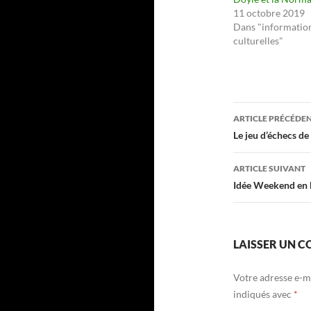
11 octobre 2019
Dans "informatio
culturelles"
Navigati
ARTICLE PRÉCÉDE
des
Le jeu d’échecs de
articles
ARTICLE SUIVANT
Idée Weekend en
LAISSER UN 
Votre adresse e-ma
indiqués avec
*