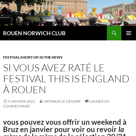
Aller
au
contenu
Recherche
ROUEN NORWICH CLUB
MENU
PRINCI
FESTIVAL SHORT UP
,
IN THE NEWS
SI VOUS AVEZ RATÉ LE
FESTIVAL THIS IS ENGLAND
À ROUEN
9 JANVIER 2022
NATHALIE LE GENDRE
LAISSER UN
COMMENTAIRE
vous pouvez vous offrir un weekend à
Bruz en janvier pour voir ou revoir
la