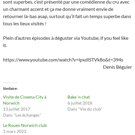
sont superbes, c’est présenté par une comédienne du cru avec
un charmant accent et ça me donne vraiment envie de
retourner là-bas asap, surtout qu’il fait un temps superbe dans
tous les lieux visités !
Plein d’autres épisodes à déguster via Youtube, if you feel like
it.
https://www.youtube.com/watch?v=lpxdlSTVk8o&t=394s
Denis Béguier
Similaire
Visite de Cinema City à
Bake ‘n chat
Norwich
6 juillet 2018
13 juillet 2017
Dans "Vie du club"
Dans "Les échanges"
Le Rouen Norwich club
1 mars 2023