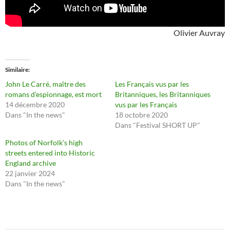
Olivier Auvray
Similaire
John Le Carré, maître des
Les Français vus par les
romans d’espionnage, est mort
Britanniques, les Britanniques
14 décembre 2020
vus par les Français
Dans "In the news"
18 octobre 2020
Dans "Festival SHORT UP"
Photos of Norfolk’s high
streets entered into Historic
England archive
22 janvier 2024
Dans "In the news"