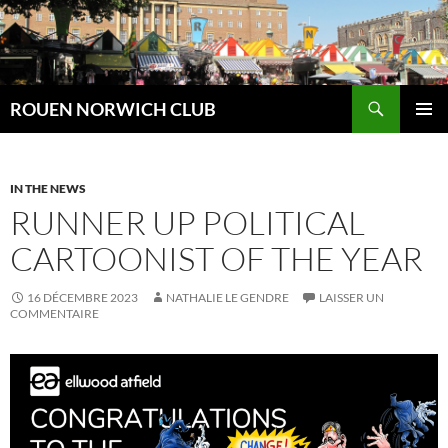
Aller
au
contenu
Recherche
ROUEN NORWICH CLUB
MENU
PRINCI
IN THE NEWS
RUNNER UP POLITICAL
CARTOONIST OF THE YEAR
16 DÉCEMBRE 2023
NATHALIE LE GENDRE
LAISSER UN
COMMENTAIRE