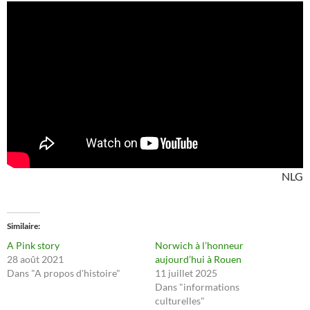
NLG
Similaire
A Pink story
Norwich à l’honneur
28 août 2021
aujourd’hui à Rouen
Dans "A propos d'histoire"
11 juillet 2025
Dans "informations
culturelles"