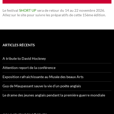
Le festival
SHORT UP
sera de retour du 14 au 22 novembre 2026.
Allez sur le site pour suivre les préparatifs de cette 15ème édition.
ARTICLES RÉCENTS
A tribute to David Hockney
Attention report de la conférence
Exposition rafraichissante au Musée des beaux Arts
Guy de Maupassant sauve la vie d’un poète anglais
Le drame des jeunes anglais pendant la première guerre mondiale