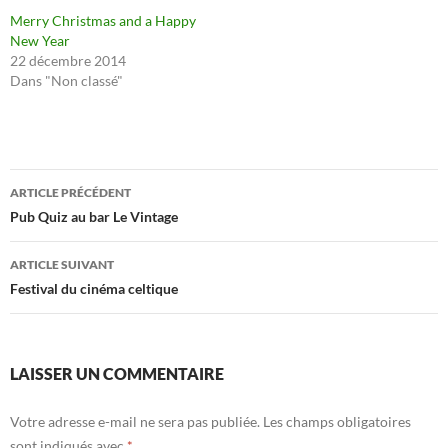
Merry Christmas and a Happy
New Year
22 décembre 2014
Dans "Non classé"
Navigation
ARTICLE PRÉCÉDENT
des
Pub Quiz au bar Le Vintage
articles
ARTICLE SUIVANT
Festival du cinéma celtique
LAISSER UN COMMENTAIRE
Votre adresse e-mail ne sera pas publiée.
Les champs obligatoires
sont indiqués avec
*