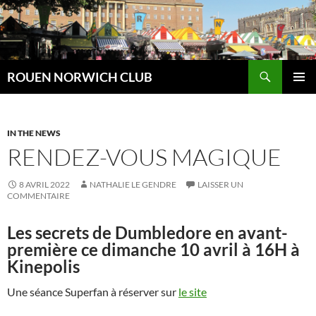
Aller
au
contenu
Recherche
ROUEN NORWICH CLUB
MENU
PRINCI
IN THE NEWS
RENDEZ-VOUS MAGIQUE
8 AVRIL 2022
NATHALIE LE GENDRE
LAISSER UN
COMMENTAIRE
Les secrets de Dumbledore en avant-
première ce dimanche 10 avril à 16H à
Kinepolis
Une séance Superfan à réserver sur
le site