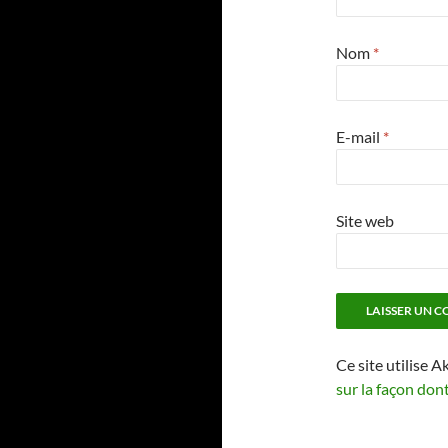
Nom
*
E-mail
*
Site web
Ce site utilise A
sur la façon don