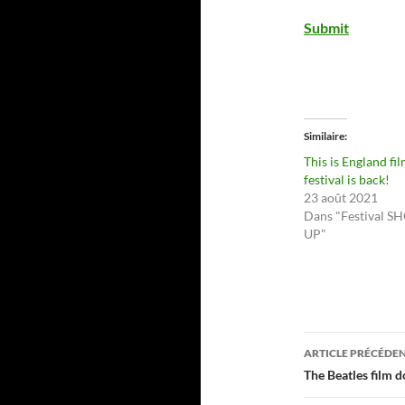
Submit
Similaire
This is England fi
festival is back!
23 août 2021
Dans "Festival S
UP"
Navigati
ARTICLE PRÉCÉDE
des
The Beatles film 