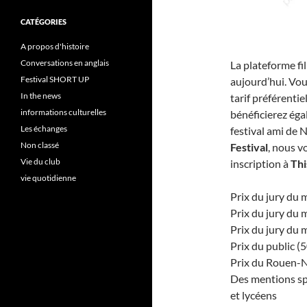
CATÉGORIES
A propos d'histoire
Conversations en anglais
La plateforme fi
Festival SHORT UP
aujourd’hui. Vou
In the news
tarif préférentie
informations culturelles
bénéficierez ég
Les échanges
festival ami de 
Non classé
Festival
, nous v
Vie du club
inscription à
Thi
vie quotidienne
Prix du jury du m
Prix du jury du 
Prix du jury du 
Prix du public (
Prix du Rouen-N
Des mentions spé
et lycéens