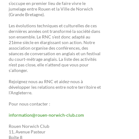
s’occupe en premier lieu de faire vivre le
jumelage entre Rouen et la Ville de Norwich
(Grande Bretagne).
Les évolutions techniques et culturelles de ces
dernières années ont transformé la société dans
son ensemble. Le RNC s’est donc adapté au
21ème siècle en élargissant son action. Notre
association organise des conférences, des
séances de conversation en anglais et un festival
du court-métrage anglais. La liste des activités
n’est pas close, elle n’attend que vous pour
s’allonger.
Rejoignez nous au RNC et aidez-nous à
développer les relations entre notre territoire et
l’Angleterre.
Pour nous contacter :
information@rouen-norwich-club.com
Rouen Norwich Club
11, Avenue Pasteur
Boîte 8