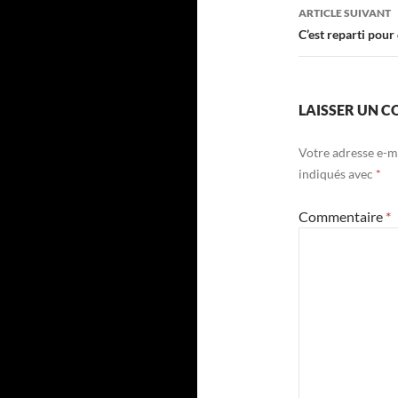
articles
ARTICLE SUIVANT
C’est reparti pour
LAISSER UN 
Votre adresse e-ma
indiqués avec
*
Commentaire
*