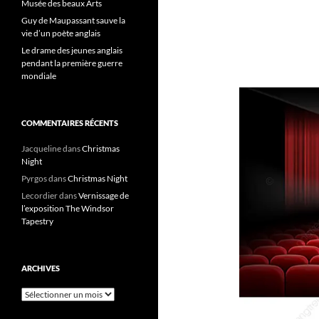
Musée des beaux Arts
Guy de Maupassant sauve la
vie d’un poète anglais
Le drame des jeunes anglais
pendant la première guerre
mondiale
COMMENTAIRES RÉCENTS
Jacqueline
dans
Christmas
Night
Pyrgos
dans
Christmas Night
Lecordier
dans
Vernissage de
l’exposition The Windsor
Tapestry
ARCHIVES
Archives