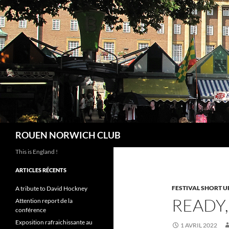
Aller
au
contenu
Recherche
ROUEN NORWICH CLUB
This is England !
ARTICLES RÉCENTS
FESTIVAL SHORT U
A tribute to David Hockney
READY,
Attention report de la
conférence
Exposition rafraichissante au
1 AVRIL 2022