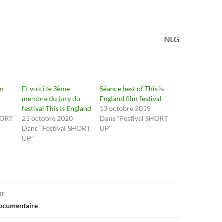
NLG
lm
Et voici le 3ème
Séance best of This is
membre du jury du
England film festival
festival This is England
13 octobre 2019
HORT
21 octobre 2020
Dans "Festival SHORT
Dans "Festival SHORT
UP"
UP"
on
NT
documentaire