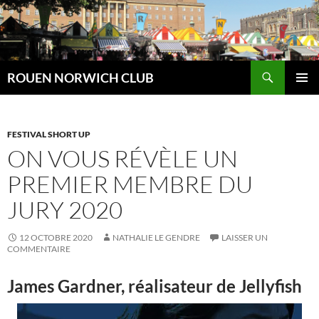
Aller
au
contenu
Recherche
ROUEN NORWICH CLUB
MENU
PRINCI
FESTIVAL SHORT UP
ON VOUS RÉVÈLE UN
PREMIER MEMBRE DU
JURY 2020
12 OCTOBRE 2020
NATHALIE LE GENDRE
LAISSER UN
COMMENTAIRE
James Gardner, réalisateur de Jellyfish