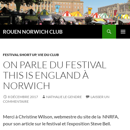
Aller
au
contenu
Recherche
ROUEN NORWICH CLUB
MENU
PRINCI
FESTIVAL SHORT UP
,
VIE DU CLUB
ON PARLE DU FESTIVAL
THIS IS ENGLAND À
NORWICH
8 DÉCEMBRE 2017
NATHALIE LE GENDRE
LAISSER UN
COMMENTAIRE
Merci à Christine Wilson, webmestre du site de la NNRFA,
pour son article sur le festival et l’exposition Steve Bell.