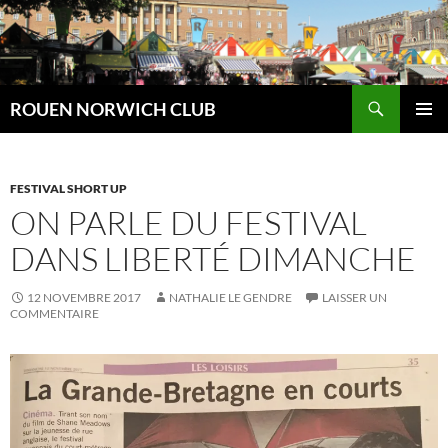
Aller
au
contenu
Recherche
ROUEN NORWICH CLUB
MENU
PRINCI
FESTIVAL SHORT UP
ON PARLE DU FESTIVAL
DANS LIBERTÉ DIMANCHE
12 NOVEMBRE 2017
NATHALIE LE GENDRE
LAISSER UN
COMMENTAIRE