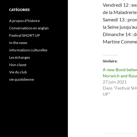
Vendredi
12 : ex
CATÉGORIES
de la Maladreri
Samedi
13 : prom
A propos d'histoire
la Seine jusqu’
Conversations en anglais
Dimanche
14 : 
Festival SHORT UP
Martine Comme
In the news
informations culturelles
Les échanges
Similaire
Non classé
A new Bond betw
Vie du club
Norwich and Rou
vie quotidienne
27 juin 2021
Dans "Festival S
UP"