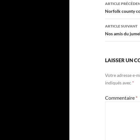
Navigati
ARTICLE PRÉCÉDE
des
Norfolk county co
articles
ARTICLE SUIVANT
Nos amis du jume
LAISSER UN 
Votre adresse e-ma
indiqués avec
*
Commentaire
*