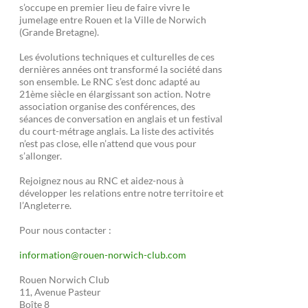
s’occupe en premier lieu de faire vivre le
jumelage entre Rouen et la Ville de Norwich
(Grande Bretagne).
Les évolutions techniques et culturelles de ces
dernières années ont transformé la société dans
son ensemble. Le RNC s’est donc adapté au
21ème siècle en élargissant son action. Notre
association organise des conférences, des
séances de conversation en anglais et un festival
du court-métrage anglais. La liste des activités
n’est pas close, elle n’attend que vous pour
s’allonger.
Rejoignez nous au RNC et aidez-nous à
développer les relations entre notre territoire et
l’Angleterre.
Pour nous contacter :
information@rouen-norwich-club.com
Rouen Norwich Club
11, Avenue Pasteur
Boîte 8