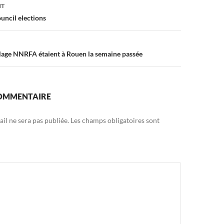
on
NT
uncil elections
lage NNRFA étaient à Rouen la semaine passée
COMMENTAIRE
il ne sera pas publiée.
Les champs obligatoires sont