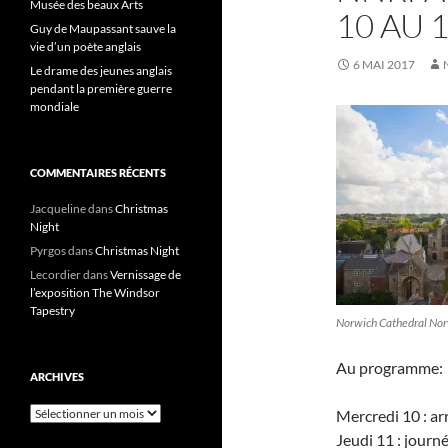
Musée des beaux Arts
10 AU 
Guy de Maupassant sauve la
vie d’un poète anglais
6 MAI 2017
Le drame des jeunes anglais
pendant la première guerre
mondiale
COMMENTAIRES RÉCENTS
Jacqueline
dans
Christmas
Night
Pyrgos
dans
Christmas Night
Lecordier
dans
Vernissage de
l’exposition The Windsor
Tapestry
Norwich Cathedral No
Au programme:
ARCHIVES
Archives
Mercredi
10 : ar
Jeudi
11 : journé