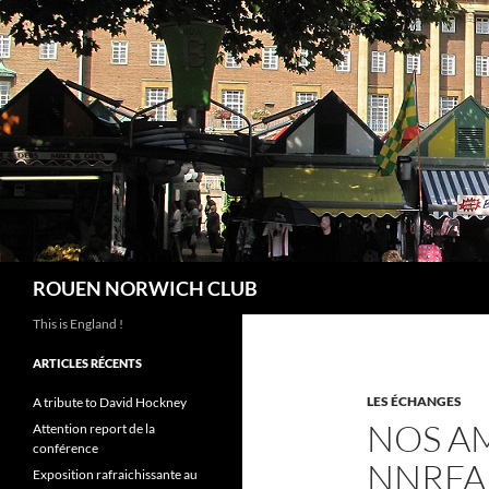
Aller
au
contenu
Recherche
ROUEN NORWICH CLUB
This is England !
ARTICLES RÉCENTS
LES ÉCHANGES
A tribute to David Hockney
NOS A
Attention report de la
conférence
NNRFA
Exposition rafraichissante au