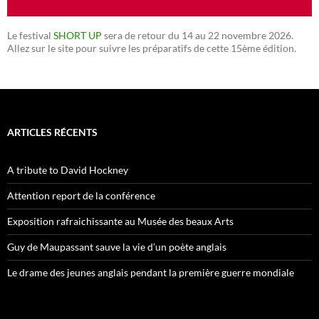
Le festival
SHORT UP
sera de retour du 14 au 22 novembre 2026.
Allez sur le site pour suivre les préparatifs de cette 15ème édition.
ARTICLES RÉCENTS
A tribute to David Hockney
Attention report de la conférence
Exposition rafraichissante au Musée des beaux Arts
Guy de Maupassant sauve la vie d’un poète anglais
Le drame des jeunes anglais pendant la première guerre mondiale