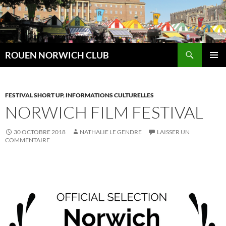
Aller
au
contenu
Recherche
ROUEN NORWICH CLUB
MENU
PRINCI
FESTIVAL SHORT UP
,
INFORMATIONS CULTURELLES
NORWICH FILM FESTIVAL
30 OCTOBRE 2018
NATHALIE LE GENDRE
LAISSER UN
COMMENTAIRE