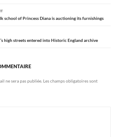
on
NT
 school of Princess Diana is auctioning its furnishings
s high streets entered into Historic England archive
COMMENTAIRE
il ne sera pas publiée.
Les champs obligatoires sont