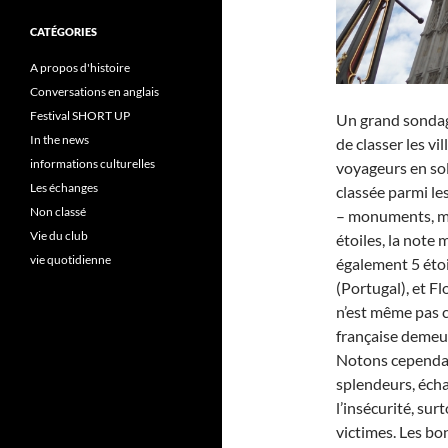
CATÉGORIES
A propos d'histoire
Conversations en anglais
Festival SHORT UP
Un grand sondag
In the news
de classer les vi
informations culturelles
voyageurs en sol
Les échanges
classée parmi le
Non classé
– monuments, mus
Vie du club
étoiles, la note 
vie quotidienne
également 5 étoi
(Portugal), et Fl
n’est même pas c
française demeur
Notons cependan
splendeurs, écha
l’insécurité, sur
victimes. Les bo