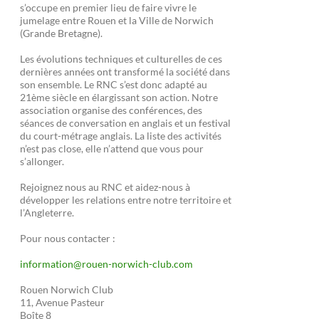
s’occupe en premier lieu de faire vivre le
jumelage entre Rouen et la Ville de Norwich
(Grande Bretagne).
Les évolutions techniques et culturelles de ces
dernières années ont transformé la société dans
son ensemble. Le RNC s’est donc adapté au
21ème siècle en élargissant son action. Notre
association organise des conférences, des
séances de conversation en anglais et un festival
du court-métrage anglais. La liste des activités
n’est pas close, elle n’attend que vous pour
s’allonger.
Rejoignez nous au RNC et aidez-nous à
développer les relations entre notre territoire et
l’Angleterre.
Pour nous contacter :
information@rouen-norwich-club.com
Rouen Norwich Club
11, Avenue Pasteur
Boîte 8