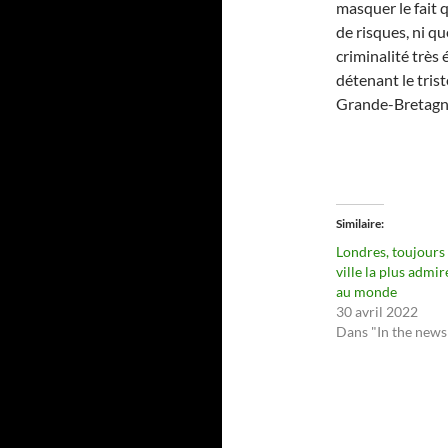
masquer le fait 
de risques, ni qu
criminalité très
détenant le tris
Grande-Bretagn
Similaire
Londres, toujours 
ville la plus admir
au monde
30 avril 2022
Dans "In the news