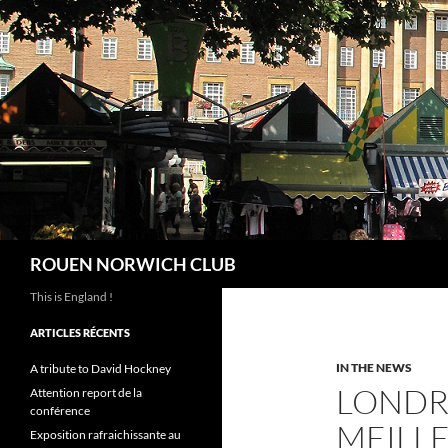
Aller
au
contenu
Recherche
ROUEN NORWICH CLUB
This is England !
ARTICLES RÉCENTS
IN THE NEWS
A tribute to David Hockney
LONDRE
Attention report de la
conférence
MEILLE
Exposition rafraichissante au