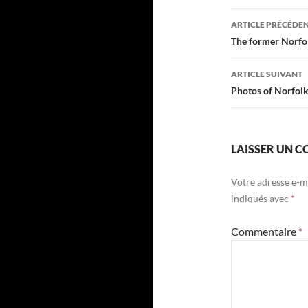
Navigati
ARTICLE PRÉCÉDE
des
The former Norfolk
articles
ARTICLE SUIVANT
Photos of Norfolk’
LAISSER UN 
Votre adresse e-ma
indiqués avec
*
Commentaire
*