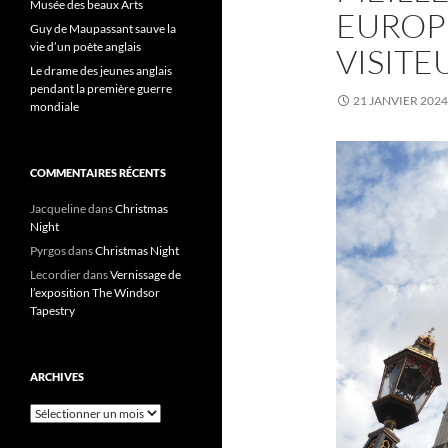
Musée des beaux Arts
EUROP
Guy de Maupassant sauve la
vie d’un poète anglais
VISITE
Le drame des jeunes anglais
pendant la première guerre
21 JANVIER 2024
mondiale
COMMENTAIRES RÉCENTS
Jacqueline
dans
Christmas
Night
Pyrgos
dans
Christmas Night
Lecordier
dans
Vernissage de
l’exposition The Windsor
Tapestry
ARCHIVES
Archives