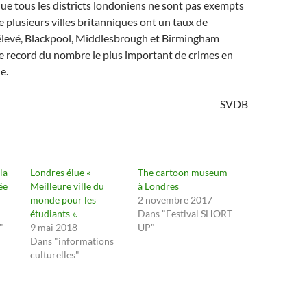
que tous les districts londoniens ne sont pas exempts
e plusieurs villes britanniques ont un taux de
 élevé, Blackpool, Middlesbrough et Birmingham
te record du nombre le plus important de crimes en
e.
SVDB
la
Londres élue «
The cartoon museum
ée
Meilleure ville du
à Londres
monde pour les
2 novembre 2017
étudiants ».
Dans "Festival SHORT
"
9 mai 2018
UP"
Dans "informations
culturelles"