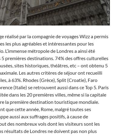
e réalisé par la compagnie de voyages Wizz a permis
lles les plus agréables et intéressantes pour les
o. L’immense métropole de Londres a ainsi été
s 5 premières destinations. 74% des offres culturelles
ées, sites historiques, théâtres, etc – ont obtenu 5
maximale. Les autres critères de séjour ont recueilli
les, à 63%. Rhodes (Grèce), Split (Croatie), Faro
orence (Italie) se retrouvent aussi dans ce Top 5. Paris
itée dans les 20 premières villes, même si la capitale
e la première destination touristique mondiale.
t que cette année, Rome, malgré toutes ses
ppe aussi aux suffrages positifs, à cause de
tout des nombreux vols dont les visiteurs sont les
ns résultats de Londres ne doivent pas non plus