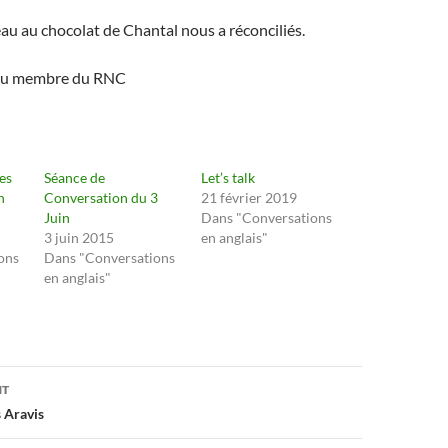
eau au chocolat de Chantal nous a réconciliés.
au membre du RNC
es
Séance de
Let’s talk
n
Conversation du 3
21 février 2019
Juin
Dans "Conversations
3 juin 2015
en anglais"
ons
Dans "Conversations
en anglais"
on
NT
s Aravis