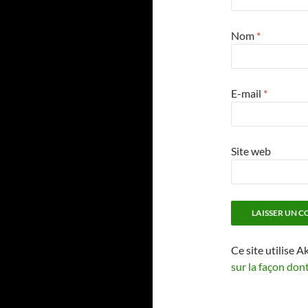
Nom
*
E-mail
*
Site web
Ce site utilise A
sur la façon don