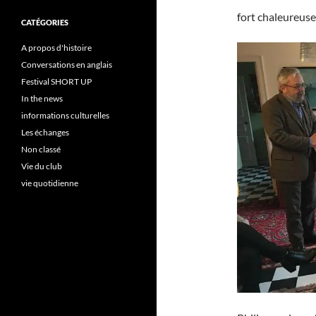
fort chaleureus
CATÉGORIES
A propos d'histoire
Conversations en anglais
Festival SHORT UP
In the news
informations culturelles
Les échanges
Non classé
Vie du club
vie quotidienne