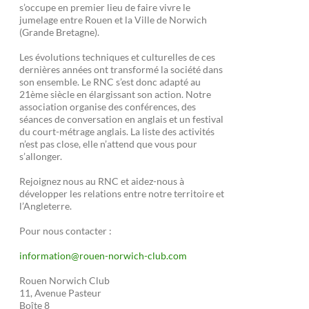
s’occupe en premier lieu de faire vivre le
jumelage entre Rouen et la Ville de Norwich
(Grande Bretagne).
Les évolutions techniques et culturelles de ces
dernières années ont transformé la société dans
son ensemble. Le RNC s’est donc adapté au
21ème siècle en élargissant son action. Notre
association organise des conférences, des
séances de conversation en anglais et un festival
du court-métrage anglais. La liste des activités
n’est pas close, elle n’attend que vous pour
s’allonger.
Rejoignez nous au RNC et aidez-nous à
développer les relations entre notre territoire et
l’Angleterre.
Pour nous contacter :
information@rouen-norwich-club.com
Rouen Norwich Club
11, Avenue Pasteur
Boîte 8