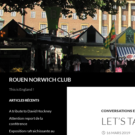
Aller
au
contenu
Recherche
ROUEN NORWICH CLUB
This is England !
ARTICLES RÉCENTS
CONVERSATIONS E
A tribute to David Hockney
LET’S 
Attention report de la
conférence
Exposition rafraichissante au
16 MARS 2019