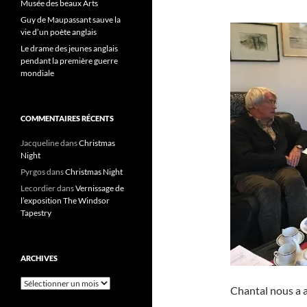
Musée des beaux Arts
Guy de Maupassant sauve la
vie d’un poète anglais
Le drame des jeunes anglais
pendant la première guerre
mondiale
COMMENTAIRES RÉCENTS
Jacqueline
dans
Christmas
Night
Pyrgos
dans
Christmas Night
Lecordier
dans
Vernissage de
l’exposition The Windsor
Tapestry
ARCHIVES
Archives
Chantal nous a a