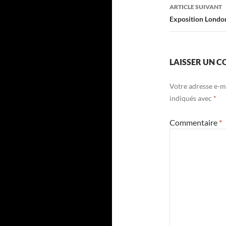
articles
ARTICLE SUIVANT
Exposition London
LAISSER UN 
Votre adresse e-ma
indiqués avec
*
Commentaire
*