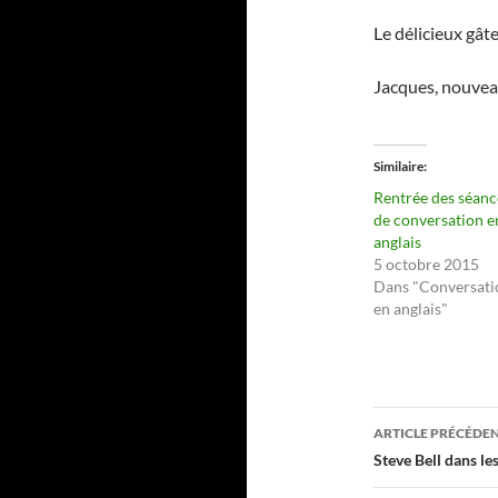
Le délicieux gât
Jacques, nouve
Similaire
Rentrée des séanc
de conversation e
anglais
5 octobre 2015
Dans "Conversati
en anglais"
Navigati
ARTICLE PRÉCÉDE
des
Steve Bell dans le