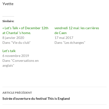
Yvette
Similaire
« Let’s Talk » of December 12th
vendredi 12 mai: les carrières
at Chantal ’s home.
de Caen
8 janvier 2020
17 mai 2017
Dans "Vie du club"
Dans "Les échanges"
Let’s talk
6 novembre 2019
Dans "Conversations en
anglais"
Navigation
ARTICLE PRÉCÉDENT
des
Soirée d’ouverture du festival This is England
articles