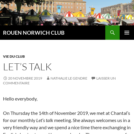
Aller
au
contenu
Recherche
ROUEN NORWICH CLUB
MENU
PRINCI
VIE DU CLUB
LET’S TALK
20 NOVEMBRE 2019
NATHALIE LE GENDRE
LAISSER UN
COMMENTAIRE
Hello everybody,
On Thursday the 14th of November 2019, we met at Chantal’s
for our monthly
Let’s talk
meeting. She always welcomes us in a
very friendly way and we spend a nice time there exchanging in