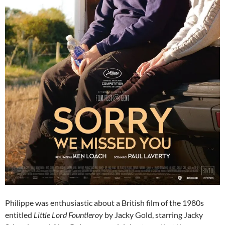
Philippe was enthusiastic about a British film of the 1980s
entitled
Little Lord Fountleroy
by Jacky Gold, starring Jacky