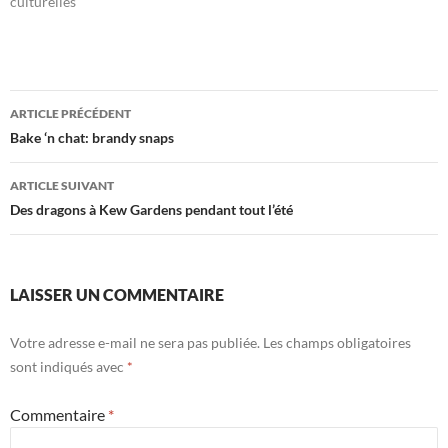
culturelles"
Navigation
ARTICLE PRÉCÉDENT
des
Bake ‘n chat: brandy snaps
articles
ARTICLE SUIVANT
Des dragons à Kew Gardens pendant tout l’été
LAISSER UN COMMENTAIRE
Votre adresse e-mail ne sera pas publiée.
Les champs obligatoires
sont indiqués avec
*
Commentaire
*