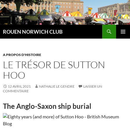
Aller
au
contenu
Recherche
ROUEN NORWICH CLUB
MENU
PRINCI
A PROPOS D'HISTOIRE
LE TRÉSOR DE SUTTON
HOO
12 AVRIL 2021
NATHALIE LE GENDRE
LAISSER UN
COMMENTAIRE
The Anglo-Saxon ship burial