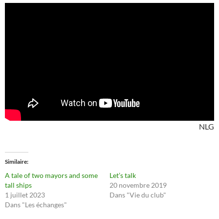
NLG
Similaire
A tale of two mayors and some
Let’s talk
tall ships
20 novembre 2019
1 juillet 2023
Dans "Vie du club"
Dans "Les échanges"