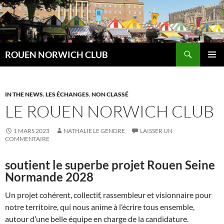
Aller
au
contenu
Recherche
ROUEN NORWICH CLUB
MENU
PRINCI
IN THE NEWS
,
LES ÉCHANGES
,
NON CLASSÉ
LE ROUEN NORWICH CLUB
1 MARS 2023
NATHALIE LE GENDRE
LAISSER UN
COMMENTAIRE
soutient le superbe projet Rouen Seine
Normande 2028
Un projet cohérent, collectif, rassembleur et visionnaire pour
notre territoire, qui nous anime à l’écrire tous ensemble,
autour d’une belle équipe en charge de la candidature.