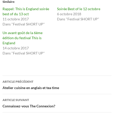
Similaire
Rappel: This is England soirée
Soirée Best of le 12 octobre
best of du 13 oct
6 octobre 2018
11 octobre 2017
Dans "Festival SHORT UP"
Dans "Festival SHORT UP"
Un avant-goût de la 6ème
édition du festival This is
England
14 octobre 2017
Dans "Festival SHORT UP"
Navigation
ARTICLE PRÉCÉDENT
des
Atelier cuisine en anglais et tea time
articles
ARTICLE SUIVANT
Connaissez-vous The Connexion?