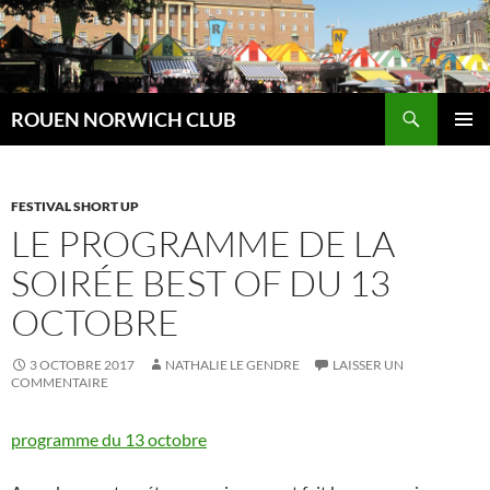
Aller
au
contenu
Recherche
ROUEN NORWICH CLUB
MENU
PRINCI
FESTIVAL SHORT UP
LE PROGRAMME DE LA
SOIRÉE BEST OF DU 13
OCTOBRE
3 OCTOBRE 2017
NATHALIE LE GENDRE
LAISSER UN
COMMENTAIRE
programme du 13 octobre