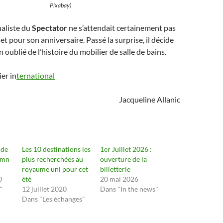
Pixabay)
naliste du
Spectator
ne s’attendait certainement pas
et pour son anniversaire. Passé la surprise, il décide
 oublié de l’histoire du mobilier de salle de bains.
ier in
ternational
Jacqueline Allanic
 de
Les 10 destinations les
1er Juillet 2026 :
 mn
plus recherchées au
ouverture de la
royaume uni pour cet
billetterie
0
été
20 mai 2026
"
12 juillet 2020
Dans "In the news"
Dans "Les échanges"