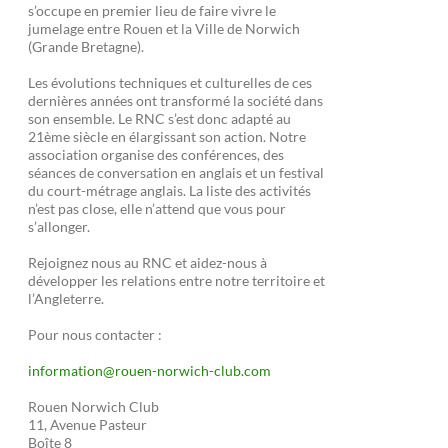
s’occupe en premier lieu de faire vivre le
jumelage entre Rouen et la Ville de Norwich
(Grande Bretagne).
Les évolutions techniques et culturelles de ces
dernières années ont transformé la société dans
son ensemble. Le RNC s’est donc adapté au
21ème siècle en élargissant son action. Notre
association organise des conférences, des
séances de conversation en anglais et un festival
du court-métrage anglais. La liste des activités
n’est pas close, elle n’attend que vous pour
s’allonger.
Rejoignez nous au RNC et aidez-nous à
développer les relations entre notre territoire et
l’Angleterre.
Pour nous contacter :
information@rouen-norwich-club.com
Rouen Norwich Club
11, Avenue Pasteur
Boîte 8