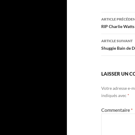
Navigati
ARTICLE PRÉCÉDE
des
RIP Charlie Watts
articles
ARTICLE SUIVANT
Shuggie Bain de D
LAISSER UN 
Votre adresse e-ma
indiqués avec
*
Commentaire
*