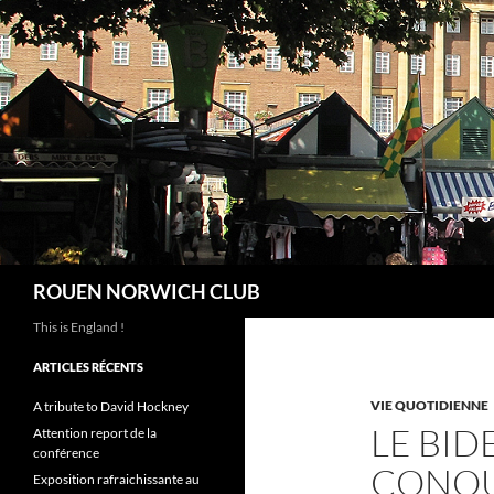
Aller
au
contenu
Recherche
ROUEN NORWICH CLUB
This is England !
ARTICLES RÉCENTS
VIE QUOTIDIENNE
A tribute to David Hockney
LE BID
Attention report de la
conférence
CONQU
Exposition rafraichissante au