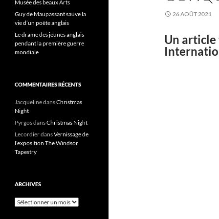
Musée des beaux Arts
Guy de Maupassant sauve la
26 AOÛT 2021
vie d’un poète anglais
Le drame des jeunes anglais
Un article
pendant la première guerre
Internatio
mondiale
COMMENTAIRES RÉCENTS
Jacqueline
dans
Christmas
Night
Pyrgos
dans
Christmas Night
Lecordier
dans
Vernissage de
l’exposition The Windsor
Tapestry
ARCHIVES
Archives