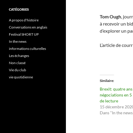
CATÉGORIES
Tom Ough
, jour
A propos d'histoire
à recevoir un bid
Conversations en anglais
d’explorer un pan
Festival SHORT UP
In the news
L’article de courr
informations culturelles
Les échanges
Non classé
Vie du club
vie quotidienne
Similaire
Brexit: quatre ans
négociations en 5
de lecture
15 décembre 202
Dans "In the news