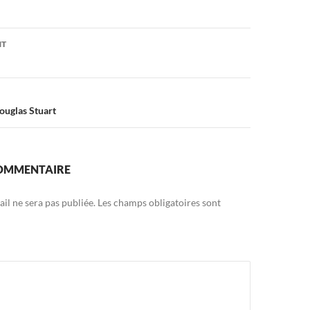
on
NT
ouglas Stuart
COMMENTAIRE
il ne sera pas publiée.
Les champs obligatoires sont