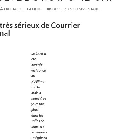
NATHALIE LE GENDRE
LAISSER UN COMMENTAIRE
 très sérieux de Courrier
nal
Le bidet a
été
inventé
en France
au
XVIIIème
siècle
mais a
peiné à se
faire une
place
dans les
salles de
bains au
Royaume-
Uni (photo