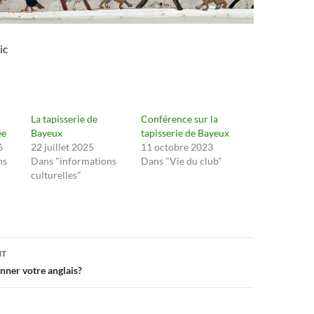
ic
La tapisserie de
Conférence sur la
ée
Bayeux
tapisserie de Bayeux
6
22 juillet 2025
11 octobre 2023
ns
Dans "informations
Dans "Vie du club"
culturelles"
on
NT
nner votre anglais?