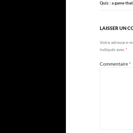
Quiz : a game that
LAISSER UN 
Votre adresse e-ma
indiqués avec
*
Commentaire
*