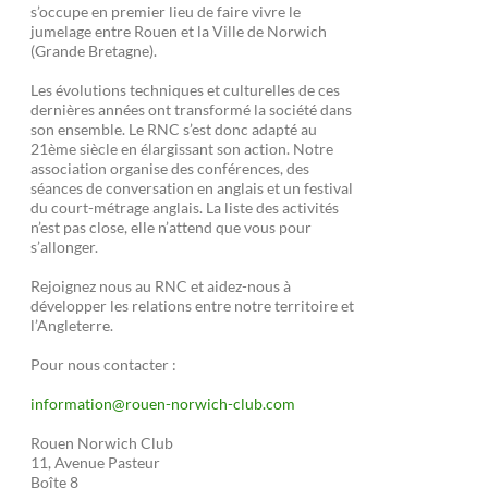
s’occupe en premier lieu de faire vivre le
jumelage entre Rouen et la Ville de Norwich
(Grande Bretagne).
Les évolutions techniques et culturelles de ces
dernières années ont transformé la société dans
son ensemble. Le RNC s’est donc adapté au
21ème siècle en élargissant son action. Notre
association organise des conférences, des
séances de conversation en anglais et un festival
du court-métrage anglais. La liste des activités
n’est pas close, elle n’attend que vous pour
s’allonger.
Rejoignez nous au RNC et aidez-nous à
développer les relations entre notre territoire et
l’Angleterre.
Pour nous contacter :
information@rouen-norwich-club.com
Rouen Norwich Club
11, Avenue Pasteur
Boîte 8