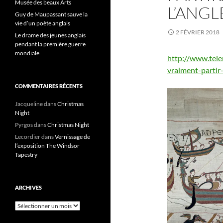
Musée des beaux Arts
L’ANGL
Guy de Maupassant sauve la
vie d’un poète anglais
2 FÉVRIER 2018
Le drame des jeunes anglais
pendant la première guerre
mondiale
http://www.tele
vraiment-parti
COMMENTAIRES RÉCENTS
Jacqueline
dans
Christmas
Night
Pyrgos
dans
Christmas Night
Lecordier
dans
Vernissage de
l’exposition The Windsor
Tapestry
ARCHIVES
Archives