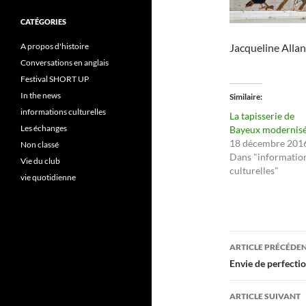
CATÉGORIES
Jacqueline Allan
A propos d'histoire
Conversations en anglais
Festival SHORT UP
In the news
Similaire
informations culturelles
La tapisserie de
Les échanges
Bayeux modernis
18 décembre 201
Non classé
Dans "informatio
Vie du club
culturelles"
vie quotidienne
Navigati
ARTICLE PRÉCÉDE
des
Envie de perfectio
articles
ARTICLE SUIVANT