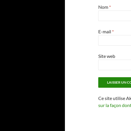
Nom
*
E-mail
*
Site web
Ce site utilise A
sur la façon don