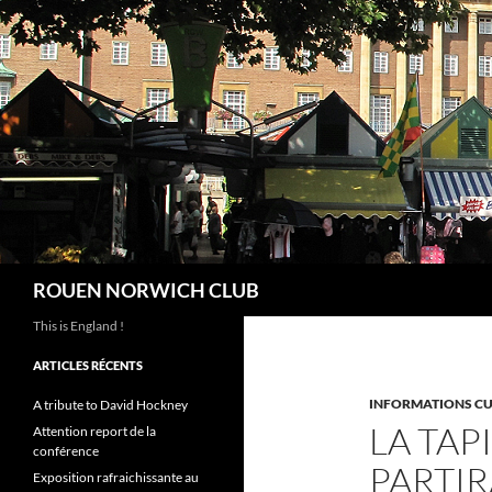
Aller
au
contenu
Recherche
ROUEN NORWICH CLUB
This is England !
ARTICLES RÉCENTS
INFORMATIONS CU
A tribute to David Hockney
LA TAP
Attention report de la
conférence
PARTIR
Exposition rafraichissante au