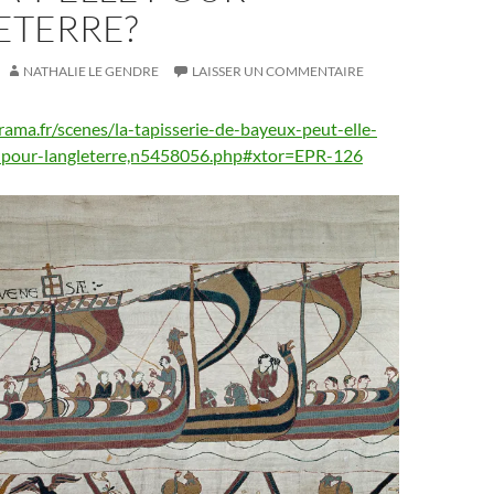
ETERRE?
NATHALIE LE GENDRE
LAISSER UN COMMENTAIRE
rama.fr/scenes/la-tapisserie-de-bayeux-peut-elle-
r-pour-langleterre,n5458056.php#xtor=EPR-126