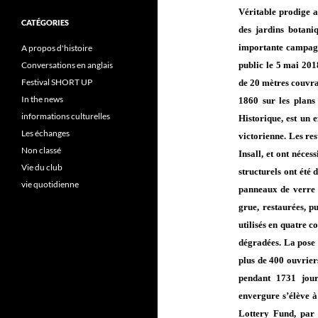
Véritable prodige a
CATÉGORIES
des jardins botani
importante campagn
A propos d'histoire
public le 5 mai 201
Conversations en anglais
Festival SHORT UP
de 20 mètres couvran
In the news
1860 sur les plan
informations culturelles
Historique, est un 
Les échanges
victorienne. Les re
Non classé
Insall, et ont néce
Vie du club
structurels ont été 
vie quotidienne
panneaux de verre o
grue, restaurées, pu
utilisés en quatre c
dégradées. La pose 
plus de 400 ouvrier
pendant 1731 jour
envergure s’élève à
Lottery Fund, par 