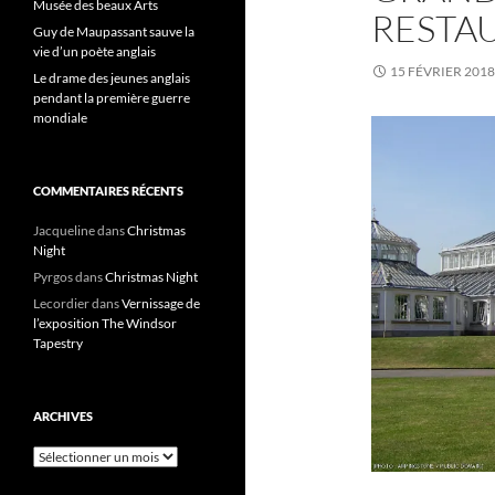
Musée des beaux Arts
RESTA
Guy de Maupassant sauve la
vie d’un poète anglais
15 FÉVRIER 2018
Le drame des jeunes anglais
pendant la première guerre
mondiale
COMMENTAIRES RÉCENTS
Jacqueline
dans
Christmas
Night
Pyrgos
dans
Christmas Night
Lecordier
dans
Vernissage de
l’exposition The Windsor
Tapestry
ARCHIVES
Archives