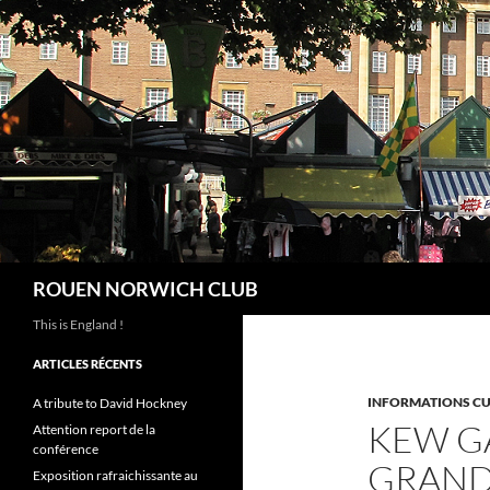
Aller
au
contenu
Recherche
ROUEN NORWICH CLUB
This is England !
ARTICLES RÉCENTS
INFORMATIONS CU
A tribute to David Hockney
KEW GA
Attention report de la
conférence
GRAND
Exposition rafraichissante au