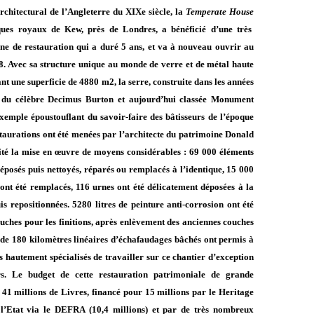
rchitectural de l’Angleterre du XIXe siècle, la
Temperate House
ques royaux de Kew, près de Londres, a bénéficié d’une très
e de restauration qui a duré 5 ans, et va à nouveau ouvrir au
8. Avec sa structure unique au monde de verre et de métal haute
t une superficie de 4880 m2, la serre, construite dans les années
s du célèbre Decimus Burton et aujourd’hui classée Monument
exemple époustouflant du savoir-faire des bâtisseurs de l’époque
staurations ont été menées par l’architecte du patrimoine Donald
ssité la mise en œuvre de moyens considérables : 69 000 éléments
déposés puis nettoyés, réparés ou remplacés à l’identique, 15 000
nt été remplacés, 116 urnes ont été délicatement déposées à la
is repositionnées. 5280 litres de peinture anti-corrosion ont été
ouches pour les finitions, après enlèvement des anciennes couches
de 180 kilomètres linéaires d’échafaudages bâchés ont permis à
s hautement spécialisés de travailler sur ce chantier d’exception
s. Le budget de cette restauration patrimoniale de grande
 41 millions de Livres, financé pour 15 millions par le Heritage
l’Etat via le DEFRA (10,4 millions) et par de très nombreux