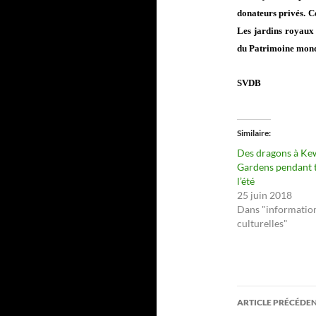
donateurs privés. Ce
Les jardins royaux d
du Patrimoine mond
SVDB
Similaire
Des dragons à Ke
Gardens pendant 
l’été
25 juin 2018
Dans "informatio
culturelles"
Navigati
ARTICLE PRÉCÉDE