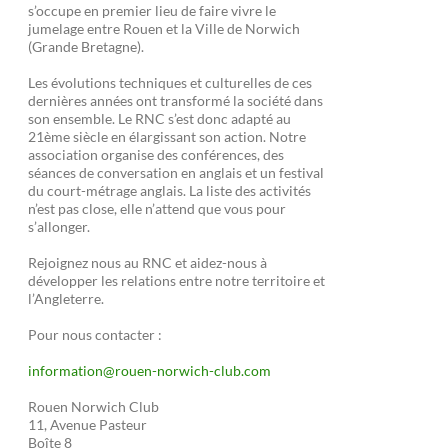
s’occupe en premier lieu de faire vivre le
jumelage entre Rouen et la Ville de Norwich
(Grande Bretagne).
Les évolutions techniques et culturelles de ces
dernières années ont transformé la société dans
son ensemble. Le RNC s’est donc adapté au
21ème siècle en élargissant son action. Notre
association organise des conférences, des
séances de conversation en anglais et un festival
du court-métrage anglais. La liste des activités
n’est pas close, elle n’attend que vous pour
s’allonger.
Rejoignez nous au RNC et aidez-nous à
développer les relations entre notre territoire et
l’Angleterre.
Pour nous contacter :
information@rouen-norwich-club.com
Rouen Norwich Club
11, Avenue Pasteur
Boîte 8