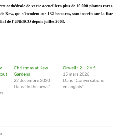
tte cathédrale de verre accueillera plus de 10 000 plantes rares.
e Kew, qui s’étendent sur 132 hectares, sont inscrits sur la liste
ial de l’UNESCO depuis juillet 2003.
w
Christmas at Kew
Orwell : 2 + 2 = 5
tout
Gardens
15 mars 2026
22 décembre 2020
Dans "Conversations
Dans "In the news"
en anglais"
ns
on
NT