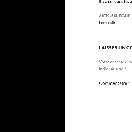
des
Il y a cent ans les
articles
ARTICLE SUIVANT
Let’s talk
LAISSER UN 
Votre adresse e-ma
indiqués avec
*
Commentaire
*