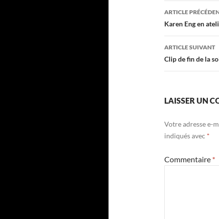
Navigati
ARTICLE PRÉCÉDE
des
Karen Eng en ateli
articles
ARTICLE SUIVANT
Clip de fin de la s
LAISSER UN 
Votre adresse e-ma
indiqués avec
*
Commentaire
*