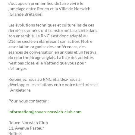
s’occupe en premier lieu de faire vivre le
jumelage entre Rouen et la Ville de Norwich
(Grande Bretagne).
Les évolutions techniques et culturelles de ces
dernières années ont transformé la société dans
son ensemble. Le RNC s’est donc adapté au
21ème siècle en élargissant son action. Notre
association organise des conférences, des
séances de conversation en anglais et un festival
du court-métrage anglais. La liste des activités
n’est pas close, elle n’attend que vous pour
s’allonger.
Rejoignez nous au RNC et aidez-nous à
développer les relations entre notre territoire et
l’Angleterre.
Pour nous contacter :
information@rouen-norwich-club.com
Rouen Norwich Club
11, Avenue Pasteur
Boîte 8