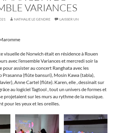
MBLE VARIANCES
021
NATHALIE LE GENDRE
LAISSER UN
e Maromme
te visuelle de Norwich était en résidence à Rouen
urs avec l’ensemble Variances et mercredi soir la
le pour assister au concert Ranghata avec les
 Prasanna (flûte bansuri), Mosin Kawa (tabla),
avier), Anne Cartel (flûte). Karen, elle , dessinait sur
râce au logiciel Tagtool , tout un univers de formes et
se projetaient sur les murs au rythme de la musique.
pour les yeux et les oreilles.