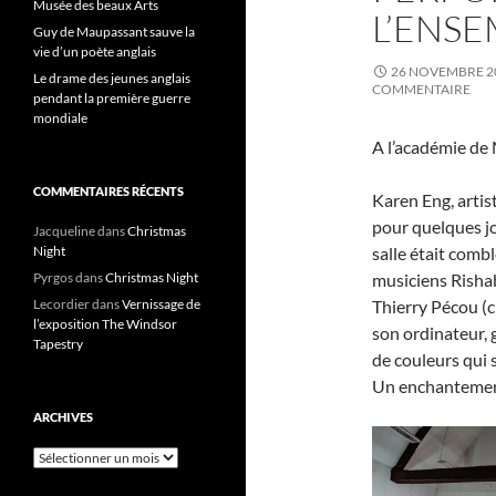
Musée des beaux Arts
L’ENSE
Guy de Maupassant sauve la
vie d’un poète anglais
26 NOVEMBRE 2
Le drame des jeunes anglais
COMMENTAIRE
pendant la première guerre
mondiale
A l’académie d
COMMENTAIRES RÉCENTS
Karen Eng, artis
pour quelques jo
Jacqueline
dans
Christmas
Night
salle était comb
Pyrgos
dans
Christmas Night
musiciens Rishab
Lecordier
dans
Vernissage de
Thierry Pécou (cl
l’exposition The Windsor
son ordinateur, g
Tapestry
de couleurs qui 
Un enchantement 
ARCHIVES
Archives