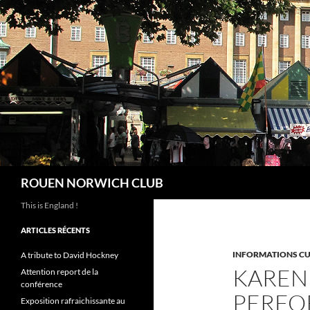
Aller
au
contenu
Recherche
ROUEN NORWICH CLUB
This is England !
ARTICLES RÉCENTS
INFORMATIONS CU
A tribute to David Hockney
KAREN
Attention report de la
conférence
PERFO
Exposition rafraichissante au