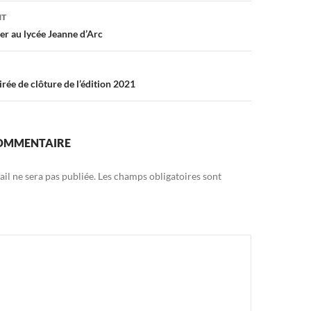
on
NT
er au lycée Jeanne d’Arc
oirée de clôture de l’édition 2021
COMMENTAIRE
il ne sera pas publiée.
Les champs obligatoires sont