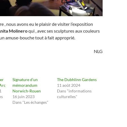
 , nous avons eu le plaisir de visiter l’exposition
nita Molinero
qui , avec ses sculptures aux couleurs
 un amuse-bouche tout à fait approprié.
NLG
ier
Signature d’un
The Dubhlinn Gardens
’Arc
mémorandum
11 août 2024
1
Norwich-Rouen
Dans "informations
ns
16 juin 2023
culturelles"
Dans "Les échanges"