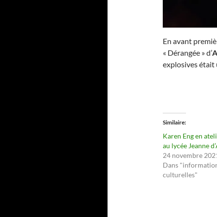
En avant première
« Dérangée » d’
A
explosives était
Similaire
Karen Eng en atel
au lycée Jeanne d
24 novembre 202
Dans "informatio
culturelles"