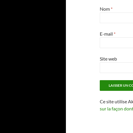
Nom
*
E-mail
*
Site web
Ce site utilise A
sur la façon don