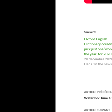
Similaire
Oxford English
Dictionary couldn
pick just one ‘wor
the year’ for 2020
20 décembre 202
Dans "In the news
Navigati
ARTICLE PRÉCÉDE
des
Waterloo: June 1
articles
ARTICLE SUIVANT