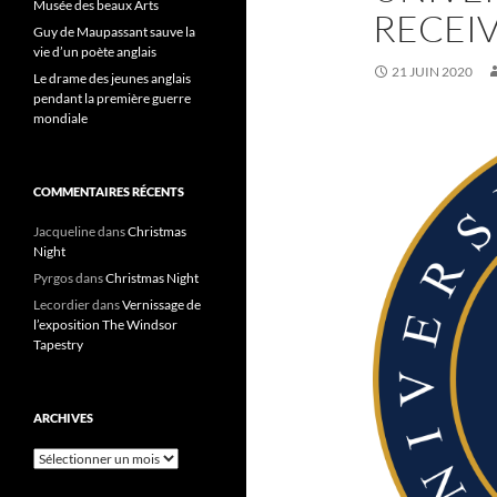
Musée des beaux Arts
RECEIV
Guy de Maupassant sauve la
vie d’un poète anglais
21 JUIN 2020
Le drame des jeunes anglais
pendant la première guerre
mondiale
COMMENTAIRES RÉCENTS
Jacqueline
dans
Christmas
Night
Pyrgos
dans
Christmas Night
Lecordier
dans
Vernissage de
l’exposition The Windsor
Tapestry
ARCHIVES
Archives