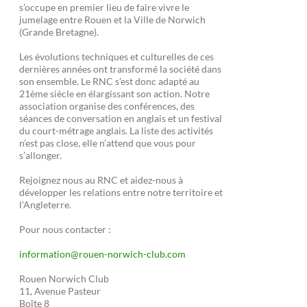
s’occupe en premier lieu de faire vivre le
jumelage entre Rouen et la Ville de Norwich
(Grande Bretagne).
Les évolutions techniques et culturelles de ces
dernières années ont transformé la société dans
son ensemble. Le RNC s’est donc adapté au
21ème siècle en élargissant son action. Notre
association organise des conférences, des
séances de conversation en anglais et un festival
du court-métrage anglais. La liste des activités
n’est pas close, elle n’attend que vous pour
s’allonger.
Rejoignez nous au RNC et aidez-nous à
développer les relations entre notre territoire et
l’Angleterre.
Pour nous contacter :
information@rouen-norwich-club.com
Rouen Norwich Club
11, Avenue Pasteur
Boîte 8