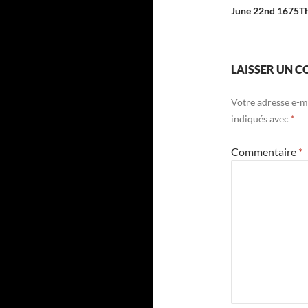
June 22nd 1675Th
LAISSER UN 
Votre adresse e-ma
indiqués avec
*
Commentaire
*