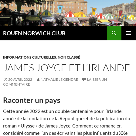
Aller
au
contenu
Recherche
ROUEN NORWICH CLUB
MENU
PRINCI
INFORMATIONS CULTURELLES
,
NON CLASSÉ
JAMES JOYCE ET L’IRLANDE
20 AVRIL 2022
NATHALIE LE GENDRE
LAISSER UN
COMMENTAIRE
Raconter un pays
Cette année 2022 est un double centenaire pour l’Irlande :
année de la fondation de la République et de la publication du
roman « Ulysse » de James Joyce. Comment ce romancier,
considéré comme l’un des écrivains les plus influents du XXe